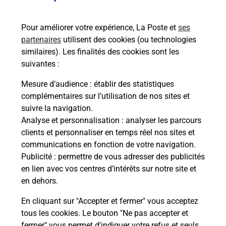
emballage directement depuis un
bureau de Poste ?
Pour améliorer votre expérience, La Poste et
ses
partenaires
utilisent des cookies (ou technologies
Comment demander une
similaires). Les finalités des cookies sont les
modification de livraison ?
suivantes :
Mesure d’audience
: établir des statistiques
complémentaires sur l’utilisation de nos sites et
Comment La Poste participe-t-elle
suivre la navigation.
à votre sécurité au quotidien ?
Analyse et personnalisation
: analyser les parcours
clients et personnaliser en temps réel nos sites et
communications en fonction de votre navigation.
Puis-je passer mon code de la route
Publicité
: permettre de vous adresser des publicités
avec La Poste et sous quelles
en lien avec vos centres d’intérêts sur notre site et
conditions ?
en dehors.
En cliquant sur "Accepter et fermer" vous acceptez
tous les cookies. Le bouton "Ne pas accepter et
fermer" vous permet d'indiquer votre refus et seuls