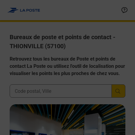
Allez au contenu
Afficher ou masquer la réponse
Afficher ou masquer la réponse
Afficher ou masquer la réponse
Afficher ou masquer la réponse
Afficher ou masquer la réponse
Bureaux de poste et points de contact -
THIONVILLE (57100)
Retrouvez tous les bureaux de Poste et points de
contact La Poste ou utilisez l'outil de localisation pour
visualiser les points les plus proches de chez vous.
Ville, Département, Code Postal