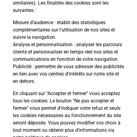
Malin !
similaires). Les finalités des cookies sont les
suivantes :
La Poste
Mesure d’audience
: établir des statistiques
en ligne
complémentaires sur l’utilisation de nos sites et
suivre la navigation.
Ouvert 24h/24
Analyse et personnalisation
: analyser les parcours
clients et personnaliser en temps réel nos sites et
En savoir plus
communications en fonction de votre navigation.
Publicité
: permettre de vous adresser des publicités
en lien avec vos centres d’intérêts sur notre site et
Recherchez un autre point de contact
en dehors.
En cliquant sur "Accepter et fermer" vous acceptez
tous les cookies. Le bouton "Ne pas accepter et
Localiser
Liste
Moselle
THIONVILLE
fermer" vous permet d'indiquer votre refus et seuls
CONSIGNE PICKUP LECLERC THIONVILLE
les cookies nécessaires au fonctionnement du site
seront déposés. Vous pouvez modifier vos choix à
tout moment ou obtenir plus d'informations via