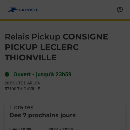
Le lien s'ouvre dans un nouvel onglet
Allez au contenu
Day of the Week
Get directions to Relais Pickup at 20 ROUTE D ARLON THIONVI
Hours
Relais Pickup
CONSIGNE
PICKUP LECLERC
THIONVILLE
Ouvert
-
jusqu'à
23h59
20 ROUTE D ARLON
57100
THIONVILLE
Horaires
Des 7 prochains jours
Lundi 10/08
00:01
-
23:59