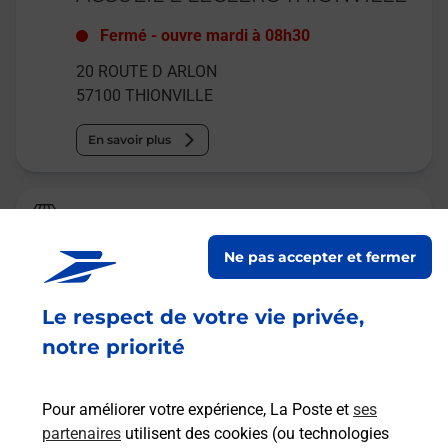
Fermé
-
ouvre mardi à
08h30
20 ROUTE D ARLON
57100
THIONVILLE
En savoir plus
Relais Pickup
CCD
Ne pas accepter et fermer
Fermé
-
ouvre mardi à
08h00
Le respect de votre vie privée,
30 BOUCLE DU FERRONNIER
57100
THIONVILLE
notre priorité
En savoir plus
Pour améliorer votre expérience, La Poste et
ses
partenaires
utilisent des cookies (ou technologies