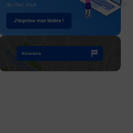
de chez vous
J'imprime mon timbre !
Itinéraire