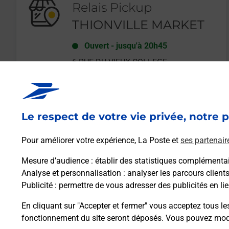
Relais Pickup
THIONVILLE MARKET
Ouvert
-
jusqu'à
20h45
6 RUE DU VIEUX COLLEGE
57100
THIONVILLE
Le respect de votre vie privée, notre p
En savoir plus
Pour améliorer votre expérience, La Poste et
ses partenair
Mesure d’audience
: établir des statistiques complémentair
Analyse et personnalisation
: analyser les parcours client
Publicité
: permettre de vous adresser des publicités en lie
En cliquant sur "Accepter et fermer" vous acceptez tous le
fonctionnement du site seront déposés. Vous pouvez modi