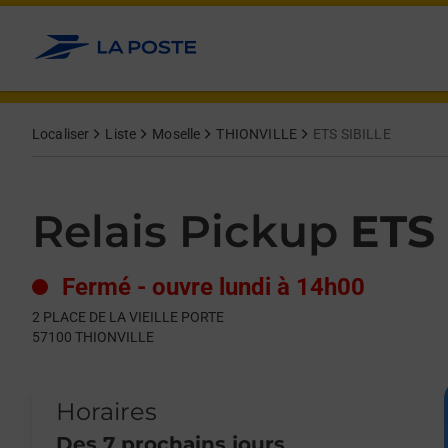
Le lien s'ouvre dans un nouvel onglet
Allez au contenu
Day of the Week
Get directions to Relais Pickup at 2 PLACE DE LA VIEILLE POR
Hours
Localiser
Liste
Moselle
THIONVILLE
ETS SIBILLE
Relais Pickup
ETS
Fermé
-
ouvre lundi à
14h00
2 PLACE DE LA VIEILLE PORTE
57100
THIONVILLE
Horaires
Des 7 prochains jours