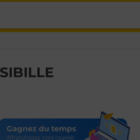
TE THIONVILLE,
 SIBILLE
Gagnez du temps
Affranchissez votre courrier