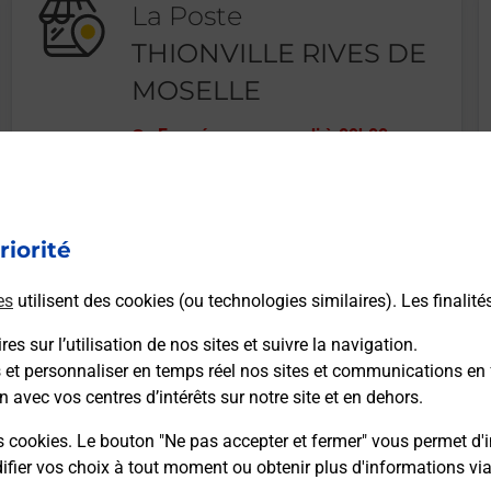
La Poste
THIONVILLE RIVES DE
MOSELLE
Fermé
-
ouvre mardi à
09h00
46 RUE DE PARIS
57100
THIONVILLE
riorité
En savoir plus
es
utilisent des cookies (ou technologies similaires). Les finalité
es sur l’utilisation de nos sites et suivre la navigation.
s et personnaliser en temps réel nos sites et communications en 
n avec vos centres d’intérêts sur notre site et en dehors.
Recherchez un autre point de contact
s cookies. Le bouton "Ne pas accepter et fermer" vous permet d'i
fier vos choix à tout moment ou obtenir plus d'informations vi