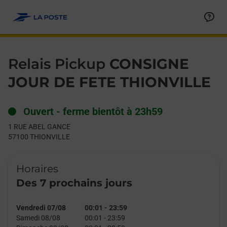
Le lien s'ouvre dans un nouvel onglet
Allez au contenu
Day of the Week
Get directions to Relais Pickup at 1 RUE ABEL GANCE THIONVIL
Hours
Relais Pickup
CONSIGNE
JOUR DE FETE THIONVILLE
Ouvert
-
ferme bientôt à
23h59
1 RUE ABEL GANCE
57100
THIONVILLE
Horaires
Des 7 prochains jours
Vendredi 07/08
00:01
-
23:59
Samedi 08/08
00:01
-
23:59