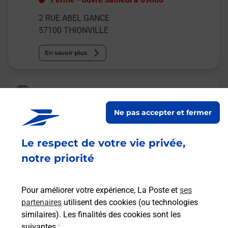
2 RUE ABEL GANCE
57100
THIONVILLE
En savoir plus
Relais Pickup
ACCUEIL E LECLERC THIONVILLE
Ne pas accepter et fermer
Fermé
-
ouvre samedi à
08h30
Le respect de votre vie privée,
20 ROUTE D ARLON
57100
THIONVILLE
notre priorité
En savoir plus
Pour améliorer votre expérience, La Poste et
ses
partenaires
utilisent des cookies (ou technologies
Malin !
similaires). Les finalités des cookies sont les
suivantes :