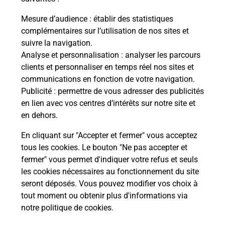
La Poste
Mesure d’audience
: établir des statistiques
en ligne
complémentaires sur l’utilisation de nos sites et
suivre la navigation.
Ouvert 24h/24
Analyse et personnalisation
: analyser les parcours
clients et personnaliser en temps réel nos sites et
En savoir plus
communications en fonction de votre navigation.
Publicité
: permettre de vous adresser des publicités
en lien avec vos centres d’intérêts sur notre site et
Recherchez un autre point de contact
en dehors.
En cliquant sur "Accepter et fermer" vous acceptez
tous les cookies. Le bouton "Ne pas accepter et
Localiser
Liste
Moselle
THIONVILLE
fermer" vous permet d'indiquer votre refus et seuls
CONSIGNE JOUR DE FETE THIONVILLE
les cookies nécessaires au fonctionnement du site
seront déposés. Vous pouvez modifier vos choix à
tout moment ou obtenir plus d'informations via
notre politique de cookies
.
Plan du site