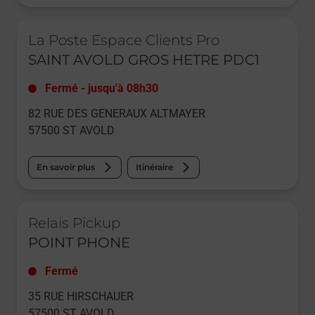
Le lien s'ouvre dans un nouvel onglet
La Poste Espace Clients Pro
SAINT AVOLD GROS HETRE PDC1
Fermé
-
jusqu'à
08h30
82 RUE DES GENERAUX ALTMAYER
57500
ST AVOLD
En savoir plus
Itinéraire
Le lien s'ouvre dans un nouvel onglet
Relais Pickup
POINT PHONE
Fermé
35 RUE HIRSCHAUER
57500
ST AVOLD