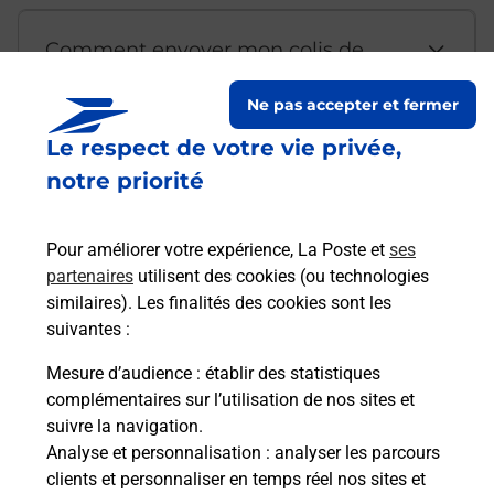
Comment envoyer mon colis de
chez moi ?
Ne pas accepter et fermer
Le respect de votre vie privée,
Est-il possible d’acheter un
notre priorité
emballage directement depuis un
bureau de Poste ?
Pour améliorer votre expérience, La Poste et
ses
partenaires
utilisent des cookies (ou technologies
Comment demander une
similaires). Les finalités des cookies sont les
modification de livraison ?
suivantes :
Mesure d’audience
: établir des statistiques
complémentaires sur l’utilisation de nos sites et
Comment La Poste participe-t-elle
suivre la navigation.
à votre sécurité au quotidien ?
Analyse et personnalisation
: analyser les parcours
clients et personnaliser en temps réel nos sites et