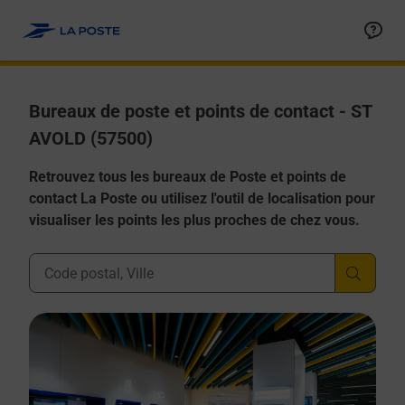
Allez au contenu
Afficher ou masquer la réponse
Afficher ou masquer la réponse
Afficher ou masquer la réponse
Afficher ou masquer la réponse
Afficher ou masquer la réponse
Bureaux de poste et points de contact - ST
AVOLD (57500)
Retrouvez tous les bureaux de Poste et points de
contact La Poste ou utilisez l'outil de localisation pour
visualiser les points les plus proches de chez vous.
Ville, Département, Code Postal