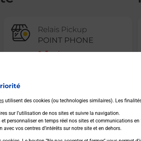
Relais Pickup
POINT PHONE
Fermé
35 RUE HIRSCHAUER
57500
ST AVOLD
riorité
En savoir plus
es
utilisent des cookies (ou technologies similaires). Les finalité
es sur l’utilisation de nos sites et suivre la navigation.
s et personnaliser en temps réel nos sites et communications en 
n avec vos centres d’intérêts sur notre site et en dehors.
Recherchez un autre point de contact
s cookies. Le bouton "Ne pas accepter et fermer" vous permet d'i