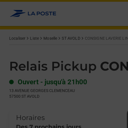
Le lien s'ouvre dans un nouvel onglet
Allez au contenu
Day of the Week
Get directions to Relais Pickup at 13 AVENUE GEORGES CLE
Hours
Localiser
Liste
Moselle
ST AVOLD
CONSIGNE LAVERIE LI
Relais Pickup
CON
Ouvert
-
jusqu'à
21h00
13 AVENUE GEORGES CLEMENCEAU
57500
ST AVOLD
Horaires
Des 7 prochains jours