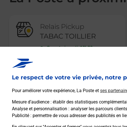
Relais Pickup
TABAC TOILLIER
Ouvert
-
jusqu'à
12h30
3 AVENUE GEORGES CLEMENCEAU
57500
ST AVOLD
Le respect de votre vie privée, notre p
En savoir plus
Pour améliorer votre expérience, La Poste et
ses partenair
Mesure d’audience
: établir des statistiques complémentair
Analyse et personnalisation
: analyser les parcours client
Publicité
: permettre de vous adresser des publicités en lie
En cliquant sur "Accepter et fermer" vous acceptez tous le