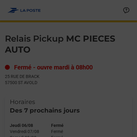
Le lien s'ouvre dans un nouvel onglet
Allez au contenu
Day of the Week
Get directions to Relais Pickup at 25 RUE DE BRACK ST AVOLD,
Hours
Relais Pickup
MC PIECES
AUTO
Fermé
-
ouvre mardi à
08h00
25 RUE DE BRACK
57500
ST AVOLD
Horaires
Des 7 prochains jours
Jeudi 06/08
Fermé
Vendredi 07/08
Fermé