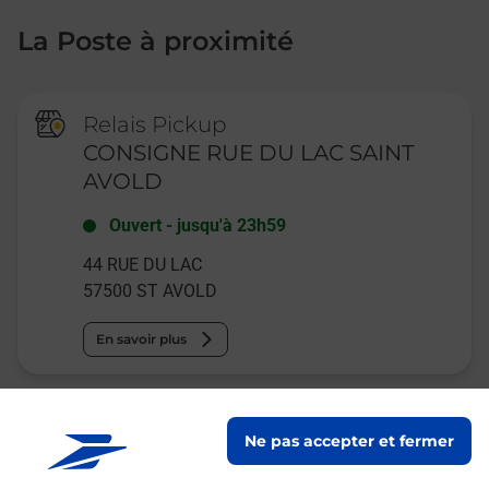
La Poste à proximité
Relais Pickup
CONSIGNE RUE DU LAC SAINT
AVOLD
Ouvert
-
jusqu'à
23h59
44 RUE DU LAC
57500
ST AVOLD
En savoir plus
Relais Pickup
Ne pas accepter et fermer
THEODORE PEINTURE