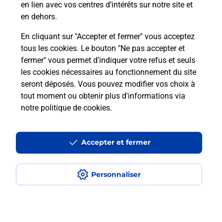
en lien avec vos centres d’intérêts sur notre site et
téléassistance classique ?
en dehors.
En cliquant sur "Accepter et fermer" vous acceptez
tous les cookies. Le bouton "Ne pas accepter et
Localiser
Liste
Liste - téléassistance
fermer" vous permet d'indiquer votre refus et seuls
Moselle - téléassistance
St Avold - téléassistance
les cookies nécessaires au fonctionnement du site
seront déposés. Vous pouvez modifier vos choix à
tout moment ou obtenir plus d'informations via
notre politique de cookies
.
Plan du site
Accessibilité : partiellement conforme
Accepter et fermer
Conditions contractuelles
Personnaliser
Mentions légales
Données personnelles et cookies