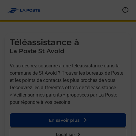
Allez au contenu
Afficher ou masquer la réponse
Afficher ou masquer la réponse
Afficher ou masquer la réponse
Téléassistance à
La Poste St Avold
Vous désirez souscrire à une téléassistance dans la
commune de St Avold ? Trouver les bureaux de Poste
et les points de contacts les plus proches de vous.
Découvrez les différentes offres de téléassistance
« Veiller sur mes parents » proposées par La Poste
pour répondre à vos besoins
En savoir plus
Localiser