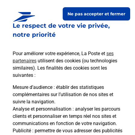
Ne pas accepter et fermer
Le respect de votre vie privée,
Questions fréquemment
notre priorité
posées
Pour améliorer votre expérience, La Poste et
ses
partenaires
utilisent des cookies (ou technologies
La téléassistance classique avec
similaires). Les finalités des cookies sont les
médaillon d’alarme qu’est ce que
suivantes :
c’est ?
Mesure d’audience
: établir des statistiques
complémentaires sur l’utilisation de nos sites et
Comment fonctionne la
suivre la navigation.
téléassistance classique ?
Analyse et personnalisation
: analyser les parcours
clients et personnaliser en temps réel nos sites et
communications en fonction de votre navigation.
Publicité
: permettre de vous adresser des publicités
Comment est installée la