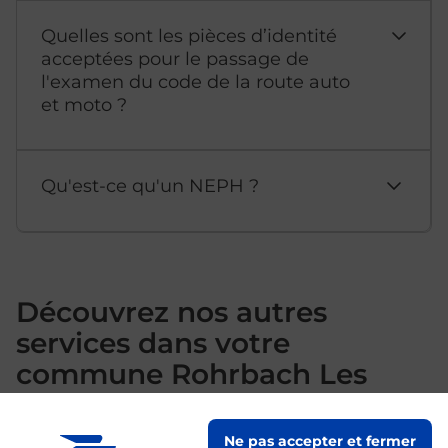
Quelles sont les pièces d’identité
acceptées pour le passage de
l'examen du code de la route auto
et moto ?
Qu'est-ce qu'un NEPH ?
Découvrez nos autres
services dans votre
commune Rohrbach Les
Bitche
Ne pas accepter et fermer