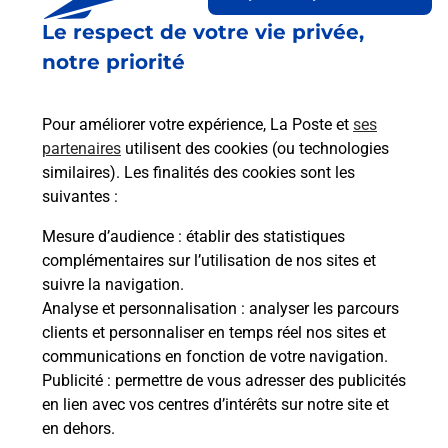
Le respect de votre vie privée,
notre priorité
Pour améliorer votre expérience, La Poste et
ses
partenaires
utilisent des cookies (ou technologies
similaires). Les finalités des cookies sont les
suivantes :
Souscrire à la téléassistance
Mesure d’audience
: établir des statistiques
complémentaires sur l’utilisation de nos sites et
Vous cherchez une téléassistance, téléalarme dans
suivre la navigation.
la commune Rohrbach Les Bitche ?
Analyse et personnalisation
: analyser les parcours
Découvrez nos offres.
clients et personnaliser en temps réel nos sites et
communications en fonction de votre navigation.
En savoir plus
Publicité
: permettre de vous adresser des publicités
en lien avec vos centres d’intérêts sur notre site et
en dehors.