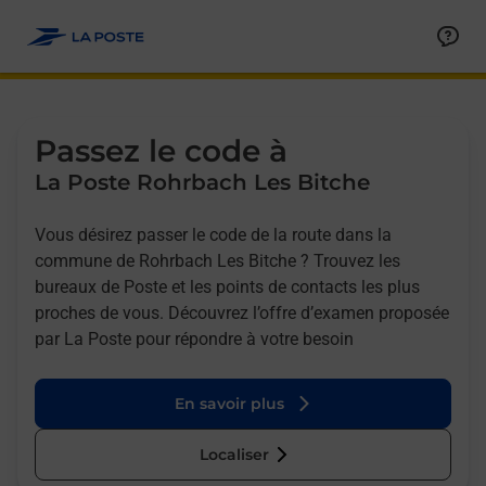
Allez au contenu
Afficher ou masquer la réponse
Afficher ou masquer la réponse
Afficher ou masquer la réponse
Afficher ou masquer la réponse
Passez le code à
La Poste Rohrbach Les Bitche
Vous désirez passer le code de la route dans la
commune de Rohrbach Les Bitche ? Trouvez les
bureaux de Poste et les points de contacts les plus
proches de vous. Découvrez l’offre d’examen proposée
par La Poste pour répondre à votre besoin
En savoir plus
Localiser