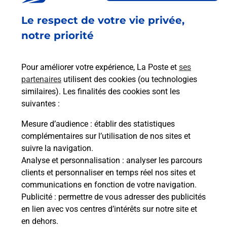
Le respect de votre vie privée,
Code de la route auto ou moto
notre priorité
Vous cherchez à passer votre code de la route auto
ou moto au Bureau La Poste - BITCHE (57230) ?
Pour améliorer votre expérience, La Poste et
ses
Découvrez l'offre proposée par La Poste.
partenaires
utilisent des cookies (ou technologies
similaires). Les finalités des cookies sont les
En savoir plus
Je réserve
suivantes :
En savoir plus
Mesure d’audience
: établir des statistiques
Permis Bateau
complémentaires sur l’utilisation de nos sites et
Vous cherchez à passer votre permis bateau à
suivre la navigation.
Bitche (57230) ? Découvrez l'offre proposée par La
Analyse et personnalisation
: analyser les parcours
Poste.
clients et personnaliser en temps réel nos sites et
communications en fonction de votre navigation.
Publicité
En savoir plus
: permettre de vous adresser des publicités
en lien avec vos centres d’intérêts sur notre site et
en dehors.