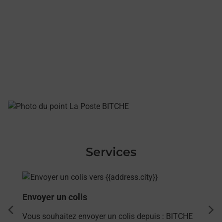
Services
En savoir plus
Envoyer un colis
dent
sui
Vous souhaitez envoyer un colis depuis : BITCHE