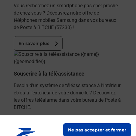
Vous recherchez un smartphone pas cher proche
de chez vous ? Découvrez notre offre de
téléphones mobiles Samsung dans vos bureaux
de Poste à BITCHE (57230) !
En savoir plus
En savoir plus
Souscrire à la téléassistance
Besoin d’un système de téléassistance à l’intérieur
et/ou à l’extérieur de votre domicile ? Découvrez
les offres téléalarme dans votre bureau de Poste à
BITCHE.
En savoir plus
Ne pas accepter et fermer
En savoir plus