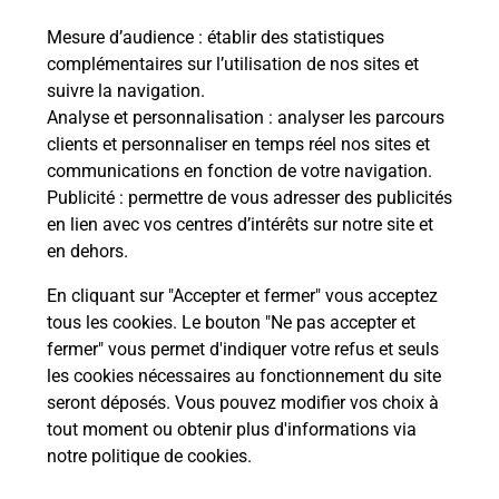
Comment avoir les résultats du code
Mesure d’audience
: établir des statistiques
de la route ?
complémentaires sur l’utilisation de nos sites et
suivre la navigation.
Combien de temps dure l'examen du
Analyse et personnalisation
: analyser les parcours
code de la route ?
clients et personnaliser en temps réel nos sites et
communications en fonction de votre navigation.
Publicité
: permettre de vous adresser des publicités
Comment s'inscrire au code de la
en lien avec vos centres d’intérêts sur notre site et
route ?
en dehors.
Combien de fautes pour le code de la
En cliquant sur "Accepter et fermer" vous acceptez
route ?
tous les cookies. Le bouton "Ne pas accepter et
fermer" vous permet d'indiquer votre refus et seuls
les cookies nécessaires au fonctionnement du site
seront déposés. Vous pouvez modifier vos choix à
tout moment ou obtenir plus d'informations via
notre politique de cookies
.
En Savoir Plus sur Sarrebourg