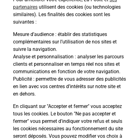
partenaires
utilisent des cookies (ou technologies
similaires). Les finalités des cookies sont les
À quel âge peut-on passer l'épreuve
théorique du permis de conduire ?
suivantes :
Mesure d’audience
: établir des statistiques
Comment avoir les résultats de
complémentaires sur l’utilisation de nos sites et
l'épreuve théorique du permis de
suivre la navigation.
conduire ?
Analyse et personnalisation
: analyser les parcours
clients et personnaliser en temps réel nos sites et
Combien de fautes sont autorisées
communications en fonction de votre navigation.
pour l'épreuve théorique du permis
Publicité
: permettre de vous adresser des publicités
de conduire ?
en lien avec vos centres d’intérêts sur notre site et
en dehors.
En cliquant sur "Accepter et fermer" vous acceptez
tous les cookies. Le bouton "Ne pas accepter et
fermer" vous permet d'indiquer votre refus et seuls
les cookies nécessaires au fonctionnement du site
En Savoir Plus sur Phalsbourg
seront déposés. Vous pouvez modifier vos choix à