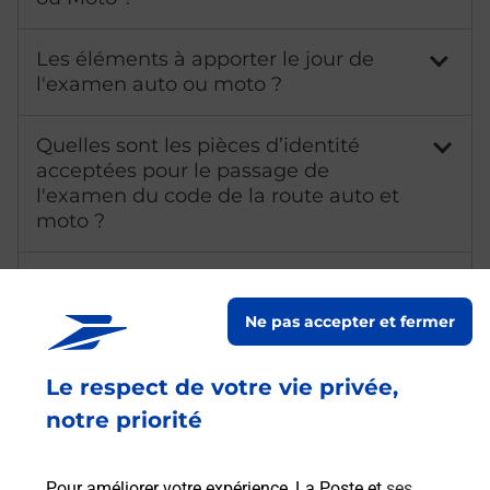
Les éléments à apporter le jour de
l'examen auto ou moto ?
Quelles sont les pièces d’identité
acceptées pour le passage de
l'examen du code de la route auto et
moto ?
Qu'est-ce qu'un NEPH ?
Ne pas accepter et fermer
Combien coûte l'examen de l'épreuve
théorique du permis de conduire ?
Le respect de votre vie privée,
notre priorité
Combien de temps dure l'examen de
l'épreuve théorique du permis de
conduire ?
Pour améliorer votre expérience, La Poste et
ses