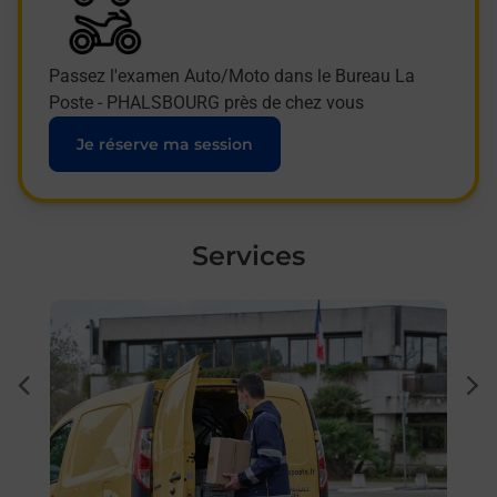
Passez l'examen Auto/Moto dans le Bureau La
Poste - PHALSBOURG près de chez vous
Je réserve ma session
Services
En savoir plus
En sa
à
Sous
dent
sui
sée
Besoi
et/ou
les 