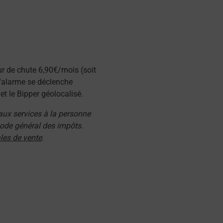
ur de chute 6,90€/mois (soit
l'alarme se déclenche
t le Bipper géolocalisé.
 aux services à la personne
 code général des impôts.
les de vente
.