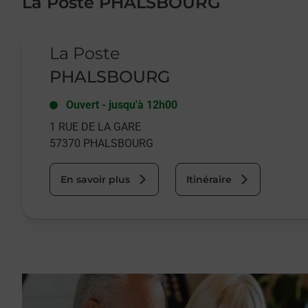
La Poste PHALSBOURG
Le lien s'ouvre dans un nouvel onglet
La Poste
PHALSBOURG
Ouvert
-
jusqu'à
12h00
1 RUE DE LA GARE
57370
PHALSBOURG
En savoir plus
Itinéraire