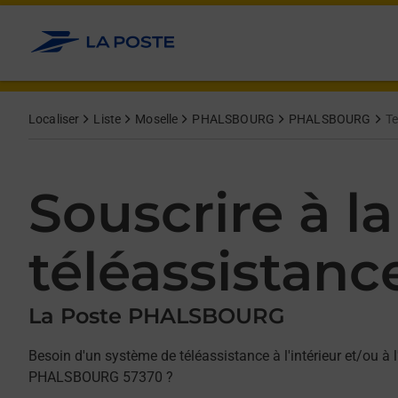
Allez au contenu
Afficher ou masquer la réponse
Afficher ou masquer la réponse
Afficher ou masquer la réponse
Localiser
Liste
Moselle
PHALSBOURG
PHALSBOURG
Te
Souscrire à la
téléassistanc
La Poste PHALSBOURG
Besoin d'un système de téléassistance à l'intérieur et/ou à l
PHALSBOURG 57370 ?