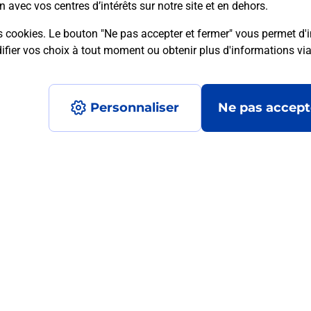
n avec vos centres d’intérêts sur notre site et en dehors.
s cookies. Le bouton "Ne pas accepter et fermer" vous permet d'i
fier vos choix à tout moment ou obtenir plus d'informations vi
mment posées
Personnaliser
Ne pas accept
médaillon d’alarme qu’est ce que c’est
tance classique ?
stance classique ?