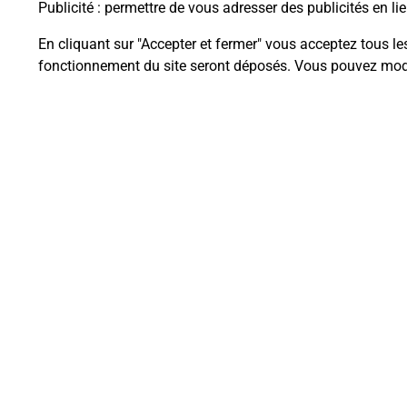
Publicité
: permettre de vous adresser des publicités en lie
En cliquant sur "Accepter et fermer" vous acceptez tous le
fonctionnement du site seront déposés. Vous pouvez modi
Questions fréque
La téléassistance classique avec 
Comment fonctionne la téléassis
Comment est installée la téléassi