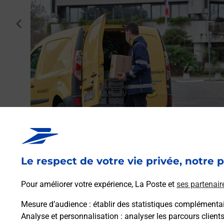
cédent
 par La
Envoyer un colis
Vous souhaitez envoyer un colis depuis : PHALSBOUR
(57370) ? Découvrez toutes les solutions proposées pa
Le respect de votre vie privée, notre p
La Poste.
Pour améliorer votre expérience, La Poste et
ses partenair
En savoir plus
Mesure d’audience
: établir des statistiques complémentair
Analyse et personnalisation
: analyser les parcours client