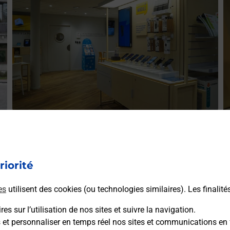
Acheter un iPhone neuf ou reconditionné
A
G
Vous recherchez un smartphone pas cher proche de chez
V
r
vous ? Découvrez notre offre de téléphones iPhone Apple
riorité
v
dans vos bureaux de Poste à PHALSBOURG (57370) !
S
es
utilisent des cookies (ou technologies similaires). Les finalité
(
En savoir plus
es sur l’utilisation de nos sites et suivre la navigation.
s et personnaliser en temps réel nos sites et communications en 