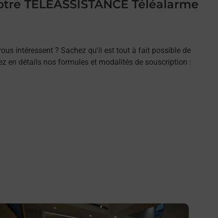
 votre TELEASSISTANCE Téléalarme
ous intéressent ? Sachez qu'il est tout à fait possible de
rez en détails nos formules et modalités de souscription :
n savoir plus
En savo