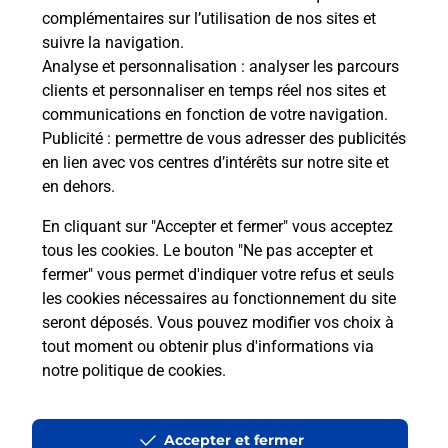
complémentaires sur l’utilisation de nos sites et
acceptées pour le passage de
suivre la navigation.
l'examen du code de la route auto
Analyse et personnalisation
: analyser les parcours
et moto ?
clients et personnaliser en temps réel nos sites et
communications en fonction de votre navigation.
Publicité
: permettre de vous adresser des publicités
Qu'est-ce qu'un NEPH ?
en lien avec vos centres d’intérêts sur notre site et
en dehors.
En cliquant sur "Accepter et fermer" vous acceptez
tous les cookies. Le bouton "Ne pas accepter et
Localiser
Liste
Liste - examen code de la route
Loire-Atlantique - examen code de la route
fermer" vous permet d'indiquer votre refus et seuls
Ancenis - examen code de la route
les cookies nécessaires au fonctionnement du site
seront déposés. Vous pouvez modifier vos choix à
tout moment ou obtenir plus d'informations via
notre politique de cookies
.
Plan du site
Accessibilité : partiellement conforme
Accepter et fermer