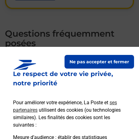
Questions fréquemment
posées
Ne pas accepter et fermer
Existe-il une différence pour
Le respect de votre vie privée,
l’inscription à l’épreuve du code
Auto ou Moto ?
notre priorité
Pour améliorer votre expérience, La Poste et
ses
Les éléments à apporter le jour de
partenaires
utilisent des cookies (ou technologies
l'examen auto ou moto ?
similaires). Les finalités des cookies sont les
suivantes :
Mesure d’audience
: établir des statistiques
Quelles sont les pièces d’identité