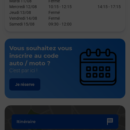
Mardi 11/08
Fermé
Mercredi 12/08
10:15
-
12:15
14:15
-
17:15
Jeudi 13/08
Fermé
Vendredi 14/08
Fermé
Samedi 15/08
09:30
-
12:00
Vous souhaitez vous
inscrire au code
auto / moto ?
C'est par ici !
Je réserve
Itinéraire