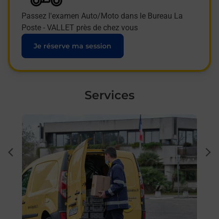
Passez l'examen Auto/Moto dans le Bureau La
Poste - VALLET près de chez vous
Je réserve ma session
Services
En savoir plus
En sa
à
Ache
dent
sui
ar La
Vous
de c
télé
Post