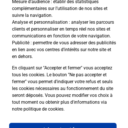
Mesure d’audience
: établir des statistiques
code de la route ?
complémentaires sur l’utilisation de nos sites et
suivre la navigation.
Comment s'inscrire au code de la
Analyse et personnalisation
: analyser les parcours
route ?
clients et personnaliser en temps réel nos sites et
communications en fonction de votre navigation.
Combien de fautes pour le code de la
Publicité
: permettre de vous adresser des publicités
route ?
en lien avec vos centres d’intérêts sur notre site et
en dehors.
En cliquant sur "Accepter et fermer" vous acceptez
tous les cookies. Le bouton "Ne pas accepter et
fermer" vous permet d'indiquer votre refus et seuls
les cookies nécessaires au fonctionnement du site
En Savoir Plus sur Vallet
seront déposés. Vous pouvez modifier vos choix à
tout moment ou obtenir plus d'informations via
notre politique de cookies
.
Localiser
Liste
Loire-Atlantique
VALLET
VALLET