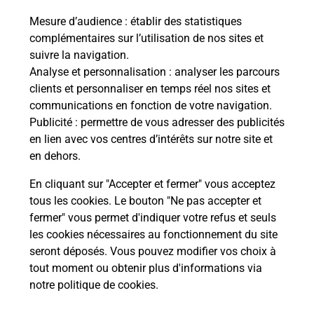
Permis Bateau
Mesure d’audience
: établir des statistiques
Vous cherchez à passer votre permis bateau à St
complémentaires sur l’utilisation de nos sites et
Macaire En Mauges (49450) ? Découvrez l'offre
suivre la navigation.
proposée par La Poste.
Analyse et personnalisation
: analyser les parcours
clients et personnaliser en temps réel nos sites et
communications en fonction de votre navigation.
En savoir plus
Publicité
: permettre de vous adresser des publicités
en lien avec vos centres d’intérêts sur notre site et
Je réserve ma session
en dehors.
En cliquant sur "Accepter et fermer" vous acceptez
tous les cookies. Le bouton "Ne pas accepter et
Localiser
Liste
Maine-et-Loire
SEVREMOINE
fermer" vous permet d'indiquer votre refus et seuls
SAINT MACAIRE EN MAUGES
les cookies nécessaires au fonctionnement du site
seront déposés. Vous pouvez modifier vos choix à
tout moment ou obtenir plus d'informations via
notre politique de cookies
.
Plan du site