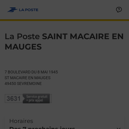
Le lien s'ouvre dans un nouvel onglet
Allez au contenu
Day of the Week
Get directions to La Poste at 7 BOULEVARD DU 8 MAI 1945 S
Hours
La Poste
SAINT MACAIRE EN
MAUGES
7 BOULEVARD DU 8 MAI 1945
ST MACAIRE EN MAUGES
49450
SEVREMOINE
Horaires