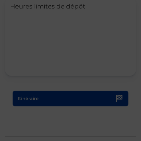
Heures limites de dépôt
Le lien s'ouvre dans un nouvel onglet
Itinéraire