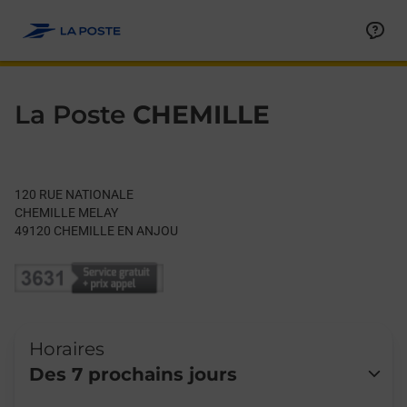
Le lien s'ouvre dans un nouvel onglet
Allez au contenu
Day of the Week
Get directions to La Poste at 120 RUE NATIONALE CHEMILLE 
Hours
La Poste
CHEMILLE
120 RUE NATIONALE
CHEMILLE MELAY
49120
CHEMILLE EN ANJOU
Horaires
Des 7 prochains jours