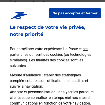
En savoir plus
En savoir plus
Ne pas accepter et fermer
Code de la route auto ou moto
Le respect de votre vie privée,
notre priorité
Vous cherchez à passer votre code de la route auto
ou moto au Bureau La Poste - CHEMILLE (49120)
? Découvrez l'offre proposée par La Poste.
Pour améliorer votre expérience, La Poste et
ses
partenaires
utilisent des cookies (ou technologies
En savoir plus
Je réserve
similaires). Les finalités des cookies sont les
suivantes :
En savoir plus
Permis Bateau
Mesure d’audience
: établir des statistiques
Vous cherchez à passer votre permis bateau à
complémentaires sur l’utilisation de nos sites et
Chemille En Anjou (49120) ? Découvrez l'offre
suivre la navigation.
proposée par La Poste.
Analyse et personnalisation
: analyser les parcours
clients et personnaliser en temps réel nos sites et
communications en fonction de votre navigation.
En savoir plus