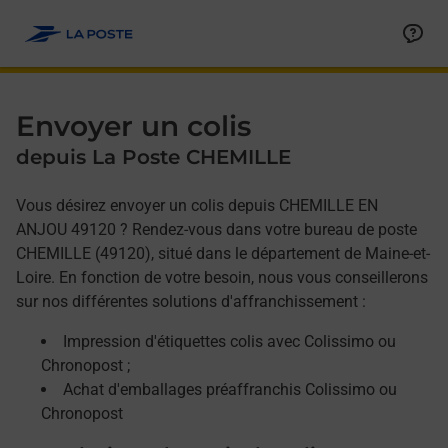
Allez au contenu
Afficher ou masquer la réponse
Afficher ou masquer la réponse
Afficher ou masquer la réponse
Envoyer un colis
depuis La Poste CHEMILLE
Vous désirez envoyer un colis depuis CHEMILLE EN
ANJOU 49120 ? Rendez-vous dans votre bureau de poste
CHEMILLE (49120), situé dans le département de Maine-et-
Loire. En fonction de votre besoin, nous vous conseillerons
sur nos différentes solutions d'affranchissement :
Impression d'étiquettes colis avec Colissimo ou
Chronopost ;
Achat d'emballages préaffranchis Colissimo ou
Chronopost