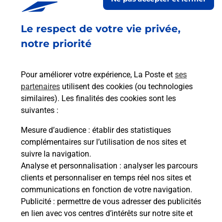
à
Le respect de votre vie privée,
Ach
dent
sui
notre priorité
Vous
de c
télé
Pour améliorer votre expérience, La Poste et
ses
de P
partenaires
utilisent des cookies (ou technologies
similaires). Les finalités des cookies sont les
En
suivantes :
Acheter un iPhone neuf ou reconditionné
Mesure d’audience
: établir des statistiques
Vous recherchez un smartphone pas cher proche
complémentaires sur l’utilisation de nos sites et
de chez vous ? Découvrez notre offre de
suivre la navigation.
téléphones iPhone Apple dans vos bureaux de
Analyse et personnalisation
: analyser les parcours
Poste à CHEMILLE (49120) !
clients et personnaliser en temps réel nos sites et
communications en fonction de votre navigation.
En savoir plus
Publicité
: permettre de vous adresser des publicités
en lien avec vos centres d’intérêts sur notre site et