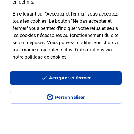
en dehors.
En cliquant sur "Accepter et fermer" vous acceptez
Questions fréquemment posées
tous les cookies. Le bouton "Ne pas accepter et
fermer" vous permet d'indiquer votre refus et seuls
les cookies nécessaires au fonctionnement du site
Comment retourner un colis acheté
seront déposés. Vous pouvez modifier vos choix à
en ligne depuis votre boîte aux lettres
tout moment ou obtenir plus d'informations via
?
notre politique de cookies
.
Comment envoyer un colis ou faire un
retour chez un e-commerçant sans se
Accepter et fermer
déplacer ?
Personnaliser
Envoyer un petit colis au meilleur
prix ?