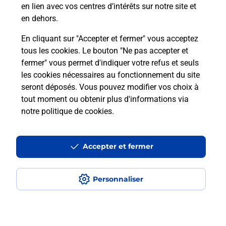
en lien avec vos centres d’intérêts sur notre site et
en dehors.
En cliquant sur "Accepter et fermer" vous acceptez
tous les cookies. Le bouton "Ne pas accepter et
Localiser
Liste
Liste - examen code de la route
Aisne - examen code de la route
fermer" vous permet d'indiquer votre refus et seuls
Bohain-en-vermandois - examen code de la route
les cookies nécessaires au fonctionnement du site
seront déposés. Vous pouvez modifier vos choix à
tout moment ou obtenir plus d'informations via
notre politique de cookies
.
Plan du site
Accessibilité : partiellement conforme
Accepter et fermer
Conditions contractuelles
Personnaliser
Mentions légales
Données personnelles et cookies