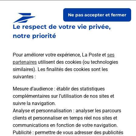
vermandois
Ne pas accepter et fermer
Le respect de votre vie privée,
notre priorité
Pour améliorer votre expérience, La Poste et
ses
partenaires
utilisent des cookies (ou technologies
similaires). Les finalités des cookies sont les
suivantes :
Souscrire à la téléassistance
Mesure d’audience
: établir des statistiques
complémentaires sur l’utilisation de nos sites et
Vous cherchez une téléassistance, téléalarme dans
suivre la navigation.
la commune Bohain-en-vermandois ?
Analyse et personnalisation
: analyser les parcours
Découvrez nos offres.
clients et personnaliser en temps réel nos sites et
communications en fonction de votre navigation.
En savoir plus
Publicité
: permettre de vous adresser des publicités