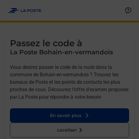
Allez au contenu
Afficher ou masquer la réponse
Afficher ou masquer la réponse
Afficher ou masquer la réponse
Afficher ou masquer la réponse
Passez le code à
La Poste Bohain-en-vermandois
Vous désirez passer le code de la route dans la
commune de Bohain-en-vermandois ? Trouvez les
bureaux de Poste et les points de contacts les plus
proches de vous. Découvrez l’offre d’examen proposée
par La Poste pour répondre à votre besoin
En savoir plus
Localiser