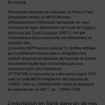
Laon - examen code de la route
la route
Pour passer l'examen du code avec La Poste, il faut
Saint Quentin - examen code de la route
simplement obtenir un NEPH (Numéro
d'Enregistrement Préfectoral Harmonisé) en vous
inscrivant en ligne, directement sur le site de l'
Agence
Soissons - examen code de la route
Nationale des Titres Sécurisés
(ANTS), soit par
l'intermédiaire d'une auto-école, soit directement en
St Quentin - examen code de la route
candidat libre.
Le numéro NEPH est une suite de 12 chiffres attribué
par la préfecture lorsque celle-ci enregistre votre
Villers Cotterets - examen code de la
souhait de passer les épreuves de l'examen du permis
route
de conduire (quelle que soit la filière que vous
choisissez pour votre formation).
ATTENTION
, si vous avez eu votre permis avant 1976
avec un code NEPH comprenant des espaces, ex :
130947 7360 ou 12882AQ 6482, merci de remplacer
les espaces par un tiret "-", ex : 130947-7360.
L'inscription en ligne dans un de nos