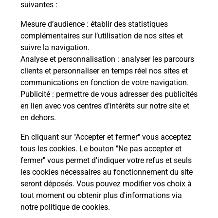
suivantes :
Mesure d’audience
: établir des statistiques
Souscrire à la téléassistance
complémentaires sur l’utilisation de nos sites et
suivre la navigation.
Vous cherchez une téléassistance, téléalarme dans
le département Aisne ?
Analyse et personnalisation
: analyser les parcours
clients et personnaliser en temps réel nos sites et
Découvrez nos offres.
communications en fonction de votre navigation.
Publicité
: permettre de vous adresser des publicités
En savoir plus
en lien avec vos centres d’intérêts sur notre site et
en dehors.
En cliquant sur "Accepter et fermer" vous acceptez
tous les cookies. Le bouton "Ne pas accepter et
Localiser
Liste
Liste - examen code de la route
fermer" vous permet d'indiquer votre refus et seuls
Aisne - examen code de la route
les cookies nécessaires au fonctionnement du site
seront déposés. Vous pouvez modifier vos choix à
tout moment ou obtenir plus d'informations via
notre politique de cookies
.