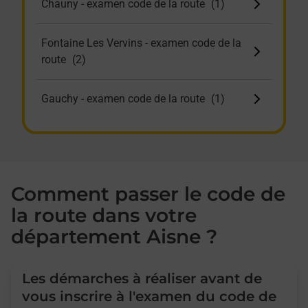
Chauny - examen code de la route
Fontaine Les Vervins - examen code de la
route
Gauchy - examen code de la route
Guise - examen code de la route
Hirson - examen code de la route
Comment passer le code de
la route dans votre
La Capelle - examen code de la route
département Aisne ?
Landouzy La Cour - examen code de la
route
Les démarches à réaliser avant de
vous inscrire à l'examen du code de