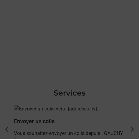
Services
En savoir plus
Envoyer un colis
dent
sui
Vous souhaitez envoyer un colis depuis : GAUCHY