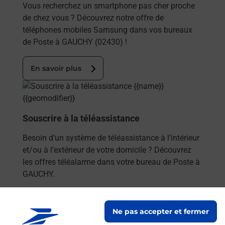
Vous recherchez un smartphone pas cher proche
de chez vous ? Découvrez notre offre de
téléphones mobiles Samsung dans vos bureaux
de Poste à GAUCHY (02430) !
En savoir plus
En savoir plus
Souscrire à la téléassistance
Besoin d’un système de téléassistance à l’intérieur
et/ou à l’extérieur de votre domicile ? Découvrez
les offres téléalarme dans votre bureau de Poste à
GAUCHY.
En savoir plus
Ne pas accepter et fermer
En savoir plus