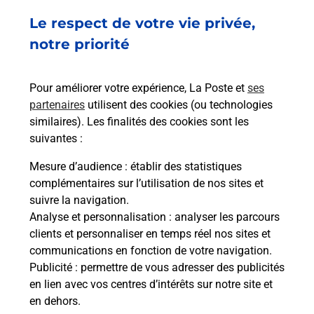
Le respect de votre vie privée,
Code de la route auto ou moto
notre priorité
Vous cherchez à passer votre code de la route auto
ou moto au Bureau La Poste - GAUCHY (02430) ?
Pour améliorer votre expérience, La Poste et
ses
Découvrez l'offre proposée par La Poste.
partenaires
utilisent des cookies (ou technologies
similaires). Les finalités des cookies sont les
En savoir plus
Je réserve
suivantes :
En savoir plus
Mesure d’audience
: établir des statistiques
Permis Bateau
complémentaires sur l’utilisation de nos sites et
Vous cherchez à passer votre permis bateau à
suivre la navigation.
Gauchy (02430) ? Découvrez l'offre proposée par
Analyse et personnalisation
: analyser les parcours
La Poste.
clients et personnaliser en temps réel nos sites et
communications en fonction de votre navigation.
Publicité
En savoir plus
: permettre de vous adresser des publicités
en lien avec vos centres d’intérêts sur notre site et
en dehors.
Je réserve ma session