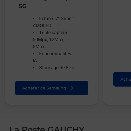
5G
Ecran 6,7’’ Super
AMOLED
Triple capteur :
50Mpx, 12Mpx,
5Mpx
Fonctionnalités
IA
Stockage de 8Go
Ache
Acheter ce Samsung
La Poste GAUCHY