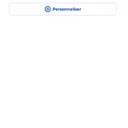
fois avec La Poste Mobile ?
Personnaliser
Est-ce que je peux assurer mon
smartphone Samsung ?
Localiser
Liste
Aisne
GAUCHY
GAUCHY
Acheter un smartphone Samsung
Plan du site
Accessibilité : partiellement conforme
Conditions contractuelles
Mentions légales