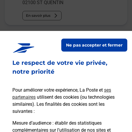
02100
ST QUENTIN
En savoir plus
Malin !
Ne pas accepter et fermer
La Poste
en ligne
Le respect de votre vie privée,
notre priorité
Ouvert 24h/24
En savoir plus
Pour améliorer votre expérience, La Poste et
ses
partenaires
utilisent des cookies (ou technologies
similaires). Les finalités des cookies sont les
Recherchez un autre point de contact
suivantes :
Mesure d’audience
: établir des statistiques
complémentaires sur l’utilisation de nos sites et