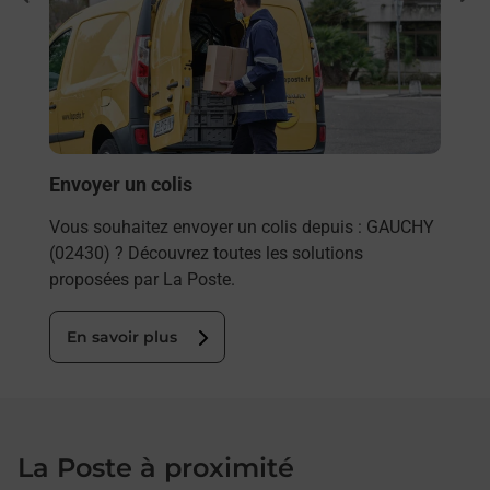
par
Vous
de c
télé
Post
En
Envoyer un colis
Vous souhaitez envoyer un colis depuis : GAUCHY
(02430) ? Découvrez toutes les solutions
proposées par La Poste.
En savoir plus
La Poste à proximité