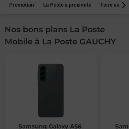
Promotion
La Poste à proximité
Foire aux q
Next
Nos bons plans La Poste
Mobile à La Poste GAUCHY
Samsung Galaxy A56
Sams