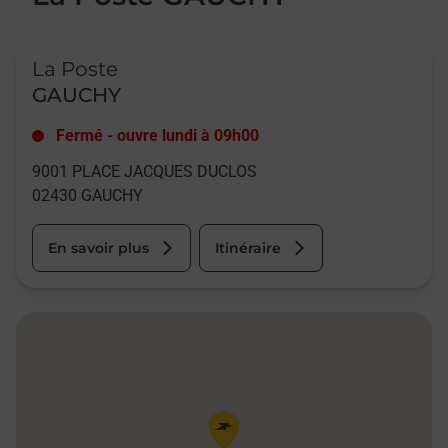
Le lien s'ouvre dans un nouvel onglet
La Poste
GAUCHY
Fermé
-
ouvre lundi à
09h00
9001 PLACE JACQUES DUCLOS
02430
GAUCHY
En savoir plus
Itinéraire
Pin de la carte