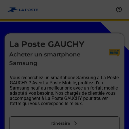
Le lien s'ouvre dans un nouvel onglet
Allez au contenu
Afficher ou masquer la réponse
Afficher ou masquer la réponse
Afficher ou masquer la réponse
Afficher ou masquer la réponse
Afficher ou masquer la réponse
Afficher ou masquer la réponse
Le lien s'ouvre dans un nouvel onglet
La Poste GAUCHY
Acheter un smartphone
Samsung
Vous recherchez un smartphone Samsung à
La Poste
GAUCHY
? Avec La Poste Mobile, profitez d’un
Samsung neuf au meilleur prix avec un forfait mobile
adapté à vos besoins. Nos chargés de clientèle vous
accompagnent à
La Poste GAUCHY
pour trouver
l’offre qui vous correspond le mieux.
Itinéraire