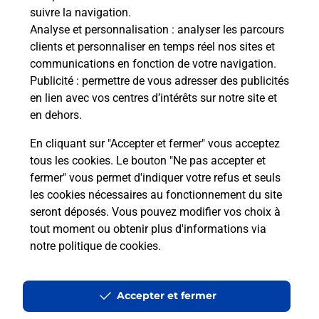
suivre la navigation.
Questions fréquemment posées
Analyse et personnalisation
: analyser les parcours
clients et personnaliser en temps réel nos sites et
communications en fonction de votre navigation.
Quel réseau utilise La Poste Mobile ?
Publicité
: permettre de vous adresser des publicités
en lien avec vos centres d’intérêts sur notre site et
en dehors.
Est-ce que je peux garder mon
numéro de mobile gratuitement ?
En cliquant sur "Accepter et fermer" vous acceptez
tous les cookies. Le bouton "Ne pas accepter et
Est-ce que je peux bénéficier de la 5G
fermer" vous permet d'indiquer votre refus et seuls
avec La Poste Mobile ?
les cookies nécessaires au fonctionnement du site
seront déposés. Vous pouvez modifier vos choix à
tout moment ou obtenir plus d'informations via
Est-ce que je peux utiliser mon forfait
à l’étranger avec La Poste Mobile ?
notre politique de cookies
.
Est-ce que je peux payer mon
Accepter et fermer
smartphone Samsung en plusieurs