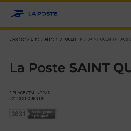
Le lien s'ouvre dans un nouvel onglet
Allez au contenu
Day of the Week
Get directions to La Poste at 9 PLACE STALINGRAD ST QUENTI
Hours
Localiser
Liste
Aisne
ST QUENTIN
SAINT QUENTIN FAUBO
La Poste
SAINT Q
9 PLACE STALINGRAD
02100
ST QUENTIN