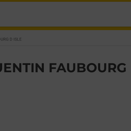
N,
URG D ISLE
UENTIN FAUBOURG 