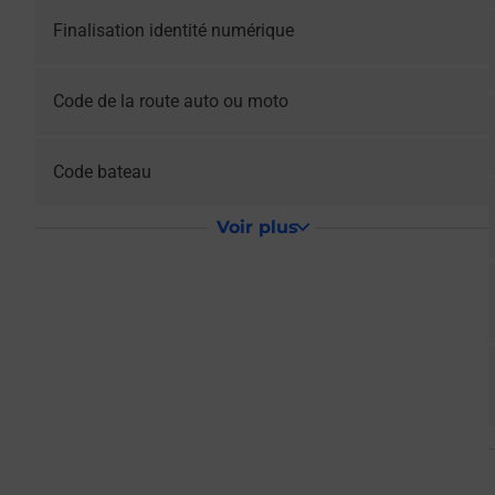
Le lien s'ouvre dans un nouvel onglet
Finalisation identité numérique
Le lien s'ouvre dans un nouvel onglet
Code de la route auto ou moto
Le lien s'ouvre dans un nouvel onglet
Code bateau
Voir plus