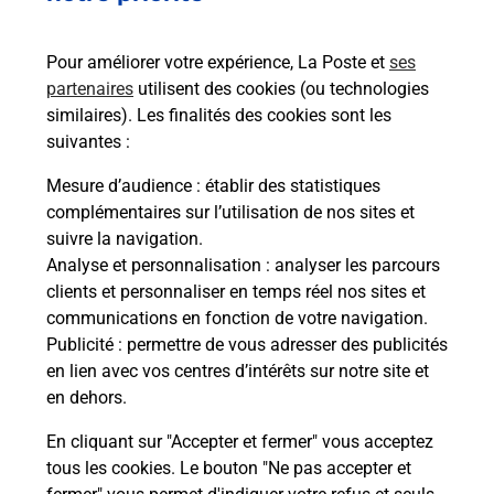
Pour améliorer votre expérience, La Poste et
ses
partenaires
utilisent des cookies (ou technologies
similaires). Les finalités des cookies sont les
suivantes :
Souscrire à la téléassistance
Mesure d’audience
: établir des statistiques
complémentaires sur l’utilisation de nos sites et
Vous cherchez une téléassistance, téléalarme dans
suivre la navigation.
la commune Melun ?
Analyse et personnalisation
: analyser les parcours
Découvrez nos offres.
clients et personnaliser en temps réel nos sites et
communications en fonction de votre navigation.
En savoir plus
Publicité
: permettre de vous adresser des publicités
en lien avec vos centres d’intérêts sur notre site et
en dehors.
En cliquant sur "Accepter et fermer" vous acceptez
tous les cookies. Le bouton "Ne pas accepter et
Localiser
Liste
Liste - examen code de la route
Seine-et-Marne - examen code de la route