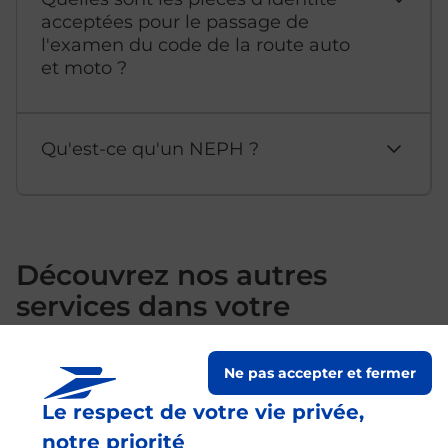
acceptées pour le passage de
l'examen du code de la route auto
et moto ?
Qu'est-ce qu'un NEPH ?
Découvrez nos autres
services dans votre
commune Melun
Ne pas accepter et fermer
Le respect de votre vie privée,
notre priorité