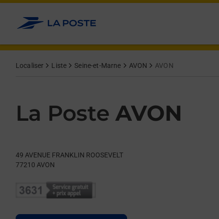
Le lien s'ouvre dans un nouvel onglet
Allez au contenu
Day of the Week
Get directions to La Poste at 49 AVENUE FRANKLIN ROOSEVEL
Hours
Localiser
Liste
Seine-et-Marne
AVON
AVON
La Poste
AVON
49 AVENUE FRANKLIN ROOSEVELT
77210
AVON