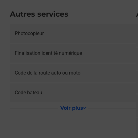
Autres services
Photocopieur
Le lien s'ouvre dans un nouvel onglet
Finalisation identité numérique
Le lien s'ouvre dans un nouvel onglet
Code de la route auto ou moto
Le lien s'ouvre dans un nouvel onglet
Code bateau
Voir plus