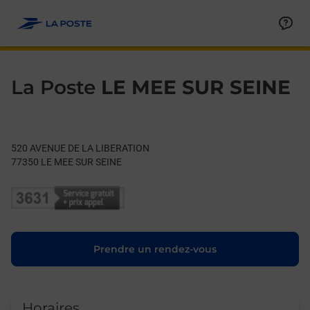
Le lien s'ouvre dans un nouvel onglet
Allez au contenu
Day of the Week
Get directions to La Poste at 520 AVENUE DE LA LIBERATION 
Hours
La Poste
LE MEE SUR SEINE
520 AVENUE DE LA LIBERATION
77350
LE MEE SUR SEINE
Le lien s'ouvre dans un nouvel onglet
Prendre un rendez-vous
Horaires