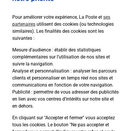
ou moto au Bureau La Poste - LE MEE SUR SEINE
(77350) ? Découvrez l'offre proposée par La Poste.
Pour améliorer votre expérience, La Poste et
ses
partenaires
utilisent des cookies (ou technologies
En savoir plus
Je réserve
similaires). Les finalités des cookies sont les
suivantes :
En savoir plus
Permis Bateau
Mesure d’audience
: établir des statistiques
Vous cherchez à passer votre permis bateau à Le
complémentaires sur l’utilisation de nos sites et
Mee Sur Seine (77350) ? Découvrez l'offre
suivre la navigation.
proposée par La Poste.
Analyse et personnalisation
: analyser les parcours
clients et personnaliser en temps réel nos sites et
communications en fonction de votre navigation.
En savoir plus
Publicité
: permettre de vous adresser des publicités
en lien avec vos centres d’intérêts sur notre site et
Je réserve ma session
en dehors.
En cliquant sur "Accepter et fermer" vous acceptez
tous les cookies. Le bouton "Ne pas accepter et
Localiser
Liste
Seine-et-Marne
LE MEE SUR SEINE