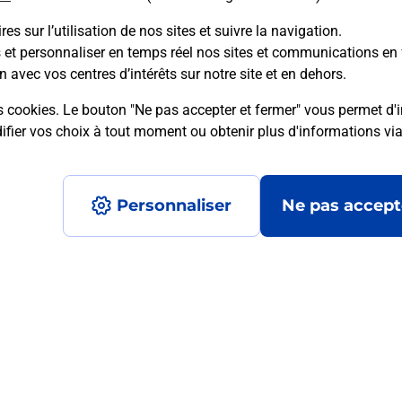
es sur l’utilisation de nos sites et suivre la navigation.
s et personnaliser en temps réel nos sites et communications en 
mment posées
n avec vos centres d’intérêts sur notre site et en dehors.
s cookies. Le bouton "Ne pas accepter et fermer" vous permet d'i
fier vos choix à tout moment ou obtenir plus d'informations vi
 ?
Personnaliser
Ne pas accept
mité ?
?
Accessibilité : partiellement conforme
Conditions contractuel