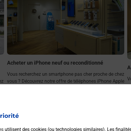
Acheter un iPhone neuf ou reconditionné
A
Vous recherchez un smartphone pas cher proche de chez
V
ez
vous ? Découvrez notre offre de téléphones iPhone Apple
v
dans vos bureaux de Poste à VILLEURBANNE LES
S
CHARPENNES (69100) !
L
En savoir plus
riorité
es
utilisent des cookies (ou technologies similaires). Les finalité