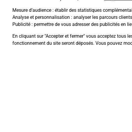
Mesure d’audience
: établir des statistiques complémentair
Analyse et personnalisation
: analyser les parcours client
Questions fréque
Publicité
: permettre de vous adresser des publicités en lie
En cliquant sur "Accepter et fermer" vous acceptez tous le
fonctionnement du site seront déposés. Vous pouvez modi
Quel est le prix d’une photocopie
Où faire des photocopies à proxi
Comment faire des photocopies 
Plan du site