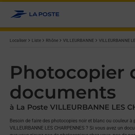
Allez au contenu
Afficher ou masquer la réponse
Afficher ou masquer la réponse
Afficher ou masquer la réponse
Localiser
Liste
Rhône
VILLEURBANNE
VILLEURBANNE L
Photocopier 
documents
à La Poste VILLEURBANNE LES 
Besoin de faire des photocopies noir et blanc ou couleur à 
VILLEURBANNE LES CHARPENNES ? Si vous avez un docum