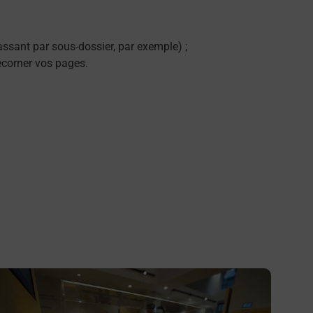
ssant par sous-dossier, par exemple) ;
décorner vos pages.
n savoir plus
En savo