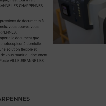
ue, il est tout à fait
EURBANNE LES CHARPENNES
mpressions de documents à
nels, vous pouvez vous
ARPENNES.
importe le document que
 photocopieur à domicile.
e solution flexible et
ffit de vous munir du document
La Poste VILLEURBANNE LES
HARPENNES