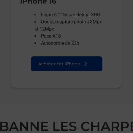
iPhone 16
Ecran 6,1’’ Super Retina XDR
Double capture photo 48Mpx
et 12Mpx
Puce A18
Autonomie de 22h
Acheter cet iPhone
URBANNE LES CHAR