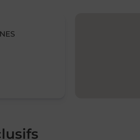
NNES
lusifs