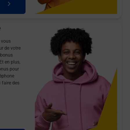
e
 vous
ur de votre
n bonus
Et en plus,
onus pour
léphone
 faire des