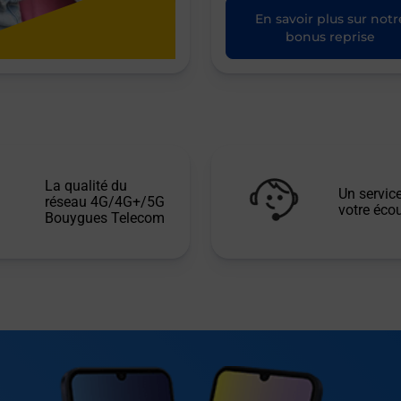
En savoir plus sur notr
bonus reprise
La qualité du
Un service
réseau 4G/4G+/5G
votre écou
Bouygues Telecom