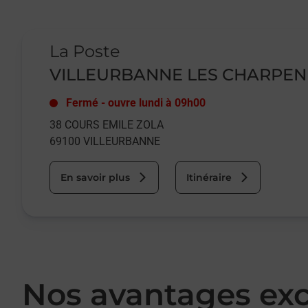
Le lien s'ouvre dans un nouvel onglet
La Poste
VILLEURBANNE LES CHARPE
Fermé
-
ouvre lundi à
09h00
38 COURS EMILE ZOLA
69100
VILLEURBANNE
En savoir plus
Itinéraire
Nos avantages exc