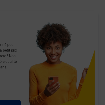
onné pour
 petit prix
nète ! Nos
ôle qualité
 ans.