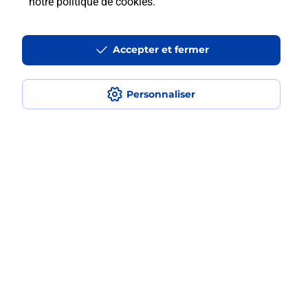
notre politique de cookies
.
Où imprimer des documents autour
de moi ?
Accepter et fermer
Comment faire des impressions ?
Personnaliser
Quels sont les documents et les
formats qu'il est possible d'imprimer à
la Poste ?
Localiser
Liste
Rhône
VILLEURBANNE
VILLEURBANNE LES CHARPENNES
Impression
Plan du site