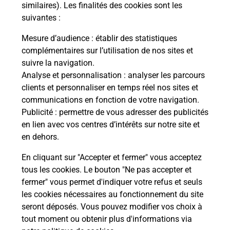
Post
similaires). Les finalités des cookies sont les
(691
suivantes :
Envoyer un colis
Mesure d’audience
: établir des statistiques
En
complémentaires sur l’utilisation de nos sites et
Vous souhaitez envoyer un colis depuis :
suivre la navigation.
VILLEURBANNE LES CHARPENNES (69100) ?
Analyse et personnalisation
: analyser les parcours
Découvrez toutes les solutions proposées par La
clients et personnaliser en temps réel nos sites et
Poste.
communications en fonction de votre navigation.
Publicité
: permettre de vous adresser des publicités
En savoir plus
en lien avec vos centres d’intérêts sur notre site et
en dehors.
En cliquant sur "Accepter et fermer" vous acceptez
tous les cookies. Le bouton "Ne pas accepter et
Questions fréquemment posées
fermer" vous permet d'indiquer votre refus et seuls
les cookies nécessaires au fonctionnement du site
seront déposés. Vous pouvez modifier vos choix à
Quel est le prix d’une impression ?
tout moment ou obtenir plus d'informations via