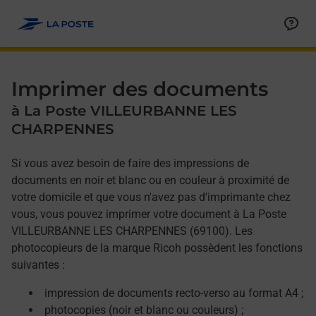
Allez au contenu
Afficher ou masquer la réponse
Afficher ou masquer la réponse
Afficher ou masquer la réponse
Afficher ou masquer la réponse
Imprimer des documents
à La Poste VILLEURBANNE LES
CHARPENNES
Si vous avez besoin de faire des impressions de
documents en noir et blanc ou en couleur à proximité de
votre domicile et que vous n'avez pas d'imprimante chez
vous, vous pouvez imprimer votre document à La Poste
VILLEURBANNE LES CHARPENNES (69100). Les
photocopieurs de la marque Ricoh possèdent les fonctions
suivantes :
impression de documents recto-verso au format A4 ;
photocopies (noir et blanc ou couleurs) ;