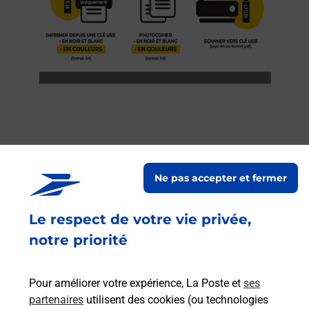
Services
Ne pas accepter et fermer
En savoir plus
En sa
Le respect de votre vie privée,
Ache
notre priorité
dent
sui
 auto
Vous
E LES
de c
Pour améliorer votre expérience, La Poste et
ses
télé
partenaires
utilisent des cookies (ou technologies