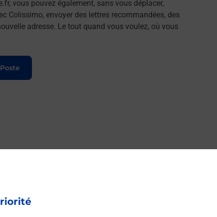
e.fr, vous pouvez également, sans vous déplacer,
vec Colissimo, envoyer des lettres recommandées, des
e nouvelle adresse. Le tout quand vous voulez, où vous
 Poste
riorité