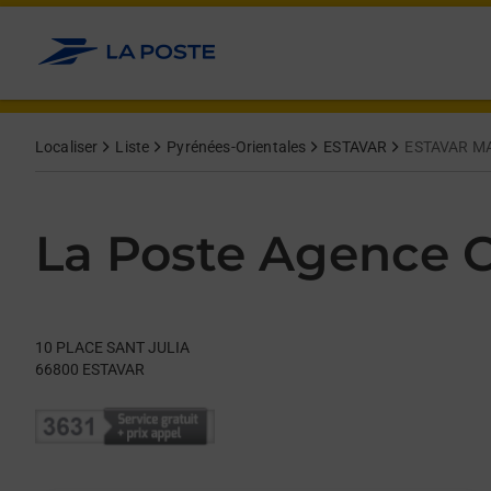
Le lien s'ouvre dans un nouvel onglet
Allez au contenu
Day of the Week
Get directions to La Poste Agence Communale at 10 PLACE S
Hours
Localiser
Liste
Pyrénées-Orientales
ESTAVAR
ESTAVAR MA
La Poste Agence
10 PLACE SANT JULIA
66800
ESTAVAR