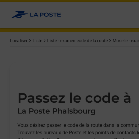
Allez au contenu
Afficher ou masquer la réponse
Afficher ou masquer la réponse
Afficher ou masquer la réponse
Afficher ou masquer la réponse
Localiser
Liste
Liste - examen code de la route
Moselle - exa
Passez le code à
La Poste Phalsbourg
Vous désirez passer le code de la route dans la commu
Trouvez les bureaux de Poste et les points de contacts 