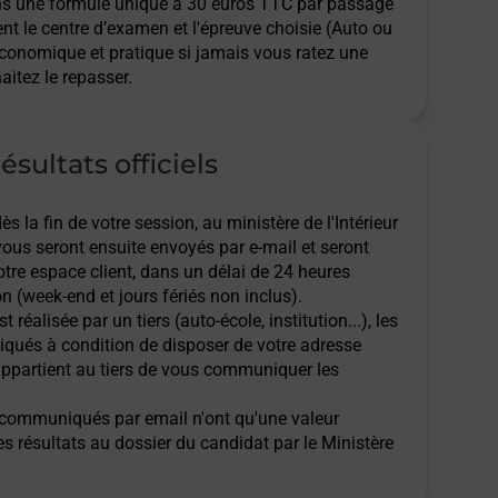
ns une formule unique à 30 euros TTC par passage
ent le centre d’examen et l'épreuve choisie (Auto ou
économique et pratique si jamais vous ratez une
aitez le repasser.
ésultats officiels
 la fin de votre session, au ministère de l'Intérieur
 vous seront ensuite envoyés par e-mail et seront
tre espace client, dans un délai de 24 heures
n (week-end et jours fériés non inclus).
t réalisée par un tiers (auto-école, institution...), les
qués à condition de disposer de votre adresse
l appartient au tiers de vous communiquer les
ts communiqués par email n'ont qu'une valeur
des résultats au dossier du candidat par le Ministère