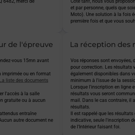
 6482, merci de
Côté tarif, nous vous proposo
et par personne, quels que soi
Moto). Une solution à la fois 
première fois et que vous souh
ur de l'épreuve
La réception des r
 rendez-vous 15mn avant
Vos réponses sont envoyées, dès
pour correction. Les résultats
n imprimée ou en format
également disponibles dans vo
La liste des documents
minimum à l'issue de la sessio
Lorsque l'inscription en ligne es
r l'accès à la salle
résultats vous seront communi
on gratuite ou à aucun
mail. Dans le cas contraire, i
résultats.
 attendus entraîne
Il est rappelé que les résulta
. Aucun autre document ne
indicative, seule l'inscription 
de l'Intérieur faisant foi.