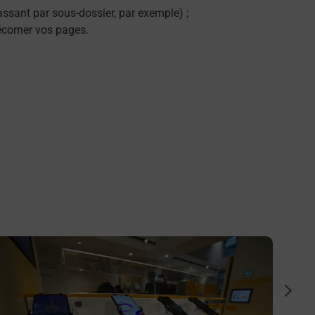
ssant par sous-dossier, par exemple) ;
décorner vos pages.
n savoir plus
En savo
Numér
suiva
Vous c