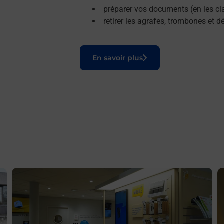
préparer vos documents (en les cla
retirer les agrafes, trombones et 
Le lien s'ouvre dans un nouvel onglet
En savoir plus
En savoir plus
E