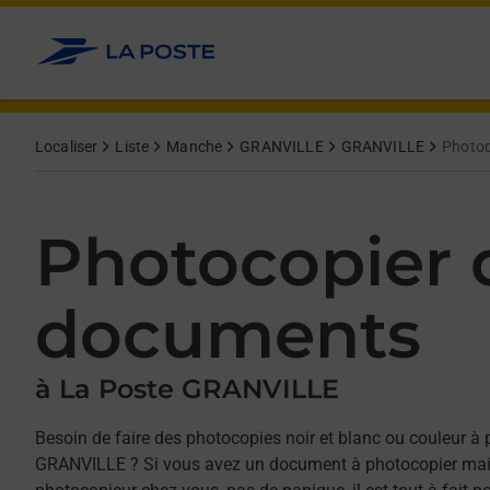
Allez au contenu
Afficher ou masquer la réponse
Afficher ou masquer la réponse
Afficher ou masquer la réponse
Localiser
Liste
Manche
GRANVILLE
GRANVILLE
Photoc
Photocopier 
documents
à La Poste GRANVILLE
Besoin de faire des photocopies noir et blanc ou couleur à 
GRANVILLE ? Si vous avez un document à photocopier mai