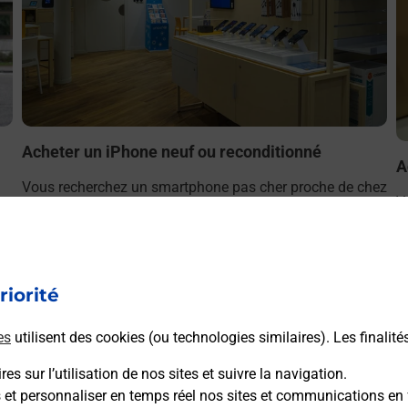
Acheter un iPhone neuf ou reconditionné
A
Vous recherchez un smartphone pas cher proche de chez
V
r
vous ? Découvrez notre offre de téléphones iPhone Apple
v
dans vos bureaux de Poste à GRANVILLE (50400) !
S
(
En savoir plus
riorité
es
utilisent des cookies (ou technologies similaires). Les finalité
es sur l’utilisation de nos sites et suivre la navigation.
s et personnaliser en temps réel nos sites et communications en 