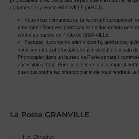
photocopieur chez vous, pas de panique, il est tout à fait 
document à La Poste GRANVILLE (50400).
Vous vous demandez où faire des photocopies et i
proximité ? Pour vos photocopies de documents person
rendre au bureau de Poste de GRANVILLE.
Factures, documents administratifs, quittances, qu'
vous souhaitez photocopier, vous n'avez plus besoin de
Photocopier dans un bureau de Poste apparaît comme un
accessible à tous. Pour cela, rien de plus simple, il su
que vous souhaitez photocopier et de vous rendre à L
La Poste GRANVILLE
Le lien s'ouvre dans un nouvel onglet
La Poste