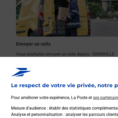
Envoyer un colis
Vous souhaitez envoyer un colis depuis : GRANVILLE
(50400) ? Découvrez toutes les solutions proposées pa
La Poste.
En savoir plus
Le respect de votre vie privée, notre p
Pour améliorer votre expérience, La Poste et
ses partenair
Mesure d’audience
: établir des statistiques complémentair
Analyse et personnalisation
: analyser les parcours client