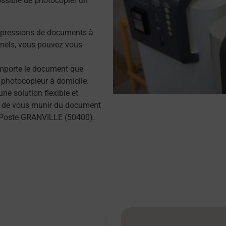
possible de photocopier un
mpressions de documents à
nels, vous pouvez vous
importe le document que
 photocopieur à domicile.
e solution flexible et
ffit de vous munir du document
a Poste GRANVILLE (50400).