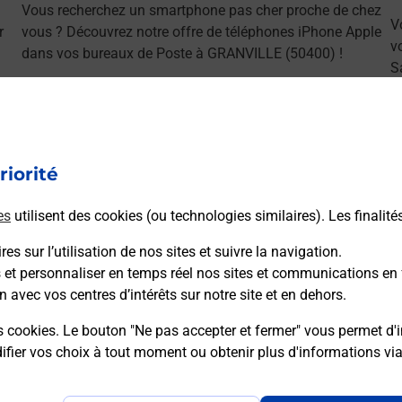
Vous recherchez un smartphone pas cher proche de chez
V
r
vous ? Découvrez notre offre de téléphones iPhone Apple
v
dans vos bureaux de Poste à GRANVILLE (50400) !
S
(
En savoir plus
riorité
es
utilisent des cookies (ou technologies similaires). Les finalité
ns
es sur l’utilisation de nos sites et suivre la navigation.
s et personnaliser en temps réel nos sites et communications en 
n avec vos centres d’intérêts sur notre site et en dehors.
s cookies. Le bouton "Ne pas accepter et fermer" vous permet d'i
sser le permis bateau ?
fier vos choix à tout moment ou obtenir plus d'informations vi