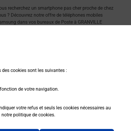
ous recherchez un smartphone pas cher proche de chez
ous ? Découvrez notre offre de téléphones mobiles
amsung dans vos bureaux de Poste à GRANVILLE
50400) !
En savoir plus
s des cookies sont les suivantes :
fonction de votre navigation.
ndiquer votre refus et seuls les cookies nécessaires au
a
notre politique de cookies
.