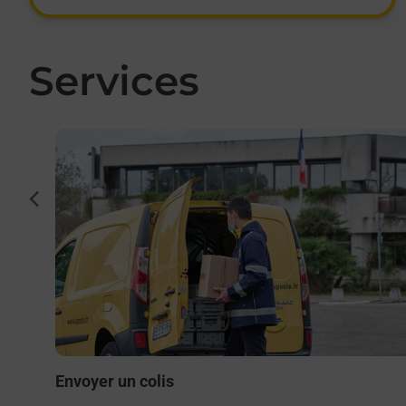
Services
En savoir plus
cédent
to ou
Envoyer un colis