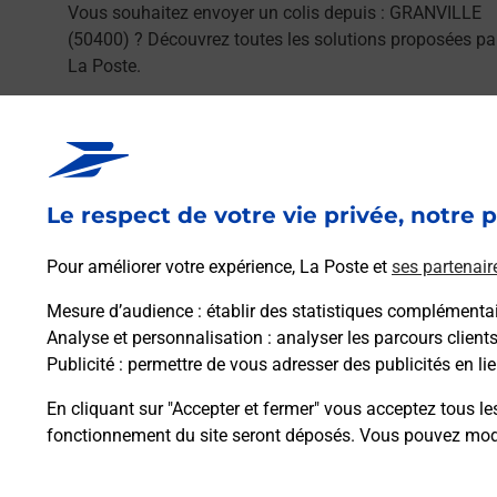
Vous souhaitez envoyer un colis depuis : GRANVILLE
(50400) ? Découvrez toutes les solutions proposées pa
La Poste.
En savoir plus
Le respect de votre vie privée, notre p
Pour améliorer votre expérience, La Poste et
ses partenair
Foire aux questio
Mesure d’audience
: établir des statistiques complémentair
Analyse et personnalisation
: analyser les parcours client
Publicité
: permettre de vous adresser des publicités en lie
En cliquant sur "Accepter et fermer" vous acceptez tous le
Quel âge minimum faut-il pour pa
fonctionnement du site seront déposés. Vous pouvez modi