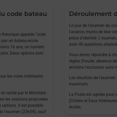
 du code bateau
Déroulement d
Le jour de l'examen du cod
l'avance, munis de leur co
ve théorique appelée "code
pièce d'identité. L'examen,
 par un bateau-école.
avec 40 questions aléatoir
 moins 16 ans, un numéro
caire. Deux options sont
Vous devez répondre à ch
règles (fraude, absence de
entraîne l'exclusion sans
sur les voies intérieures
Les résultats de l'examen
maximum.
 et validé par le Ministère
La Poste est agréée pour 
utes les sessions proposées
(Côtière et Eaux Intérieur
 options. Il est possible
écoles.
 de l'examen (23h59), sauf