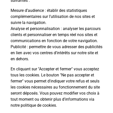
suivantes :
Combien de temps dure l'examen du
Mesure d’audience
: établir des statistiques
code de la route ?
complémentaires sur l’utilisation de nos sites et
suivre la navigation.
Comment s'inscrire au code de la
Analyse et personnalisation
: analyser les parcours
route ?
clients et personnaliser en temps réel nos sites et
communications en fonction de votre navigation.
Combien de fautes pour le code de la
Publicité
: permettre de vous adresser des publicités
route ?
en lien avec vos centres d’intérêts sur notre site et
en dehors.
En cliquant sur "Accepter et fermer" vous acceptez
tous les cookies. Le bouton "Ne pas accepter et
fermer" vous permet d'indiquer votre refus et seuls
les cookies nécessaires au fonctionnement du site
En Savoir Plus sur Granville
seront déposés. Vous pouvez modifier vos choix à
tout moment ou obtenir plus d'informations via
notre politique de cookies
.