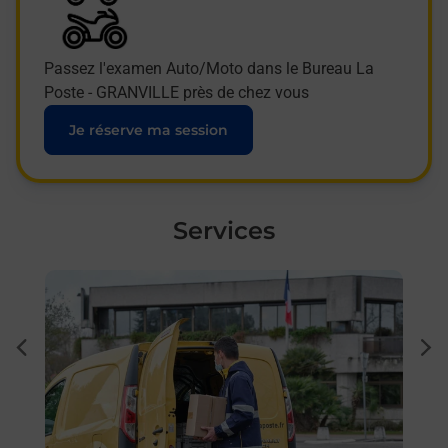
Passez l'examen Auto/Moto dans le Bureau La
Poste - GRANVILLE près de chez vous
Je réserve ma session
Services
En savoir plus
En sa
à
Ache
dent
sui
e par
Vous
de c
télé