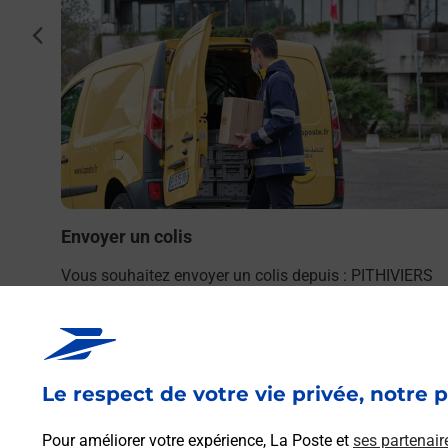
cédent
ERS
bureau
Envoyer un colis
Vous souhaitez envoyer un colis depuis : PITHIVIERS
(45300) ? Découvrez toutes les solutions proposées pa
La Poste.
En savoir plus
Le respect de votre vie privée, notre p
Pour améliorer votre expérience, La Poste et
ses partenair