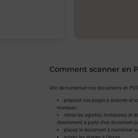
Comment scanner en 
Afin de numériser vos documents en PDF, 
préparer vos pages à scanner et v
marques ;
retirer les agrafes, trombones et 
directement à partir d'un document p
placez le document à numériser sur
suivez les étapes à l'écran ;