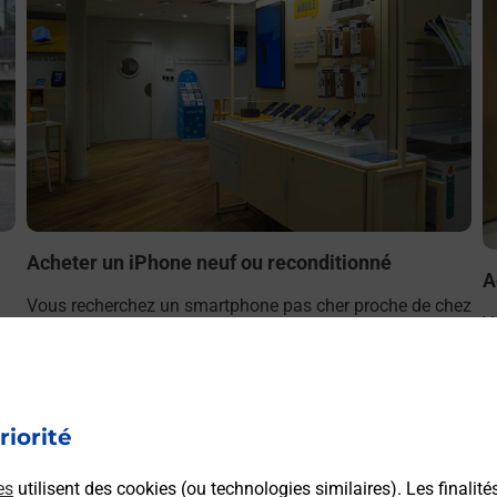
Acheter un iPhone neuf ou reconditionné
A
Vous recherchez un smartphone pas cher proche de chez
V
r
vous ? Découvrez notre offre de téléphones iPhone Apple
v
dans vos bureaux de Poste à PITHIVIERS (45300) !
S
(
En savoir plus
riorité
es
utilisent des cookies (ou technologies similaires). Les finalité