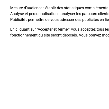
Mesure d’audience
: établir des statistiques complémentair
Analyse et personnalisation
: analyser les parcours client
Publicité
: permettre de vous adresser des publicités en lie
Questions fréque
En cliquant sur "Accepter et fermer" vous acceptez tous le
fonctionnement du site seront déposés. Vous pouvez modi
Quel est le prix d’une numérisati
Où faire des numérisations à pro
Comment numériser un docume