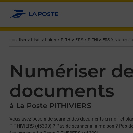
Allez au contenu
Afficher ou masquer la réponse
Afficher ou masquer la réponse
Afficher ou masquer la réponse
Localiser
Liste
Loiret
PITHIVIERS
PITHIVIERS
Numerisa
Numériser d
documents
à La Poste PITHIVIERS
Vous avez besoin de scanner des documents en noir et bla
PITHIVIERS (45300) ? Pas de scanner à la maison ? Pas de 