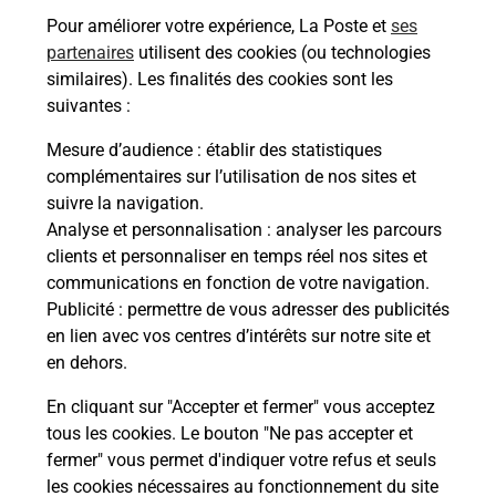
Besoin d’un système de téléassistance à l’intérieur
Pour améliorer votre expérience, La Poste et
ses
et/ou à l’extérieur de votre domicile ? Découvrez
partenaires
utilisent des cookies (ou technologies
les offres téléalarme dans votre bureau de Poste à
similaires). Les finalités des cookies sont les
PITHIVIERS.
suivantes :
En savoir plus
Mesure d’audience
: établir des statistiques
complémentaires sur l’utilisation de nos sites et
En savoir plus
suivre la navigation.
Imprimer des documents
Analyse et personnalisation
: analyser les parcours
clients et personnaliser en temps réel nos sites et
Vous cherchez à faire des impressions à
communications en fonction de votre navigation.
PITHIVIERS (45300) ? Retrouvez une imprimante
Publicité
: permettre de vous adresser des publicités
dans votre bureau de Poste.
en lien avec vos centres d’intérêts sur notre site et
en dehors.
En savoir plus
En cliquant sur "Accepter et fermer" vous acceptez
tous les cookies. Le bouton "Ne pas accepter et
fermer" vous permet d'indiquer votre refus et seuls
Localiser
Liste
Loiret
PITHIVIERS
PITHIVIERS
les cookies nécessaires au fonctionnement du site