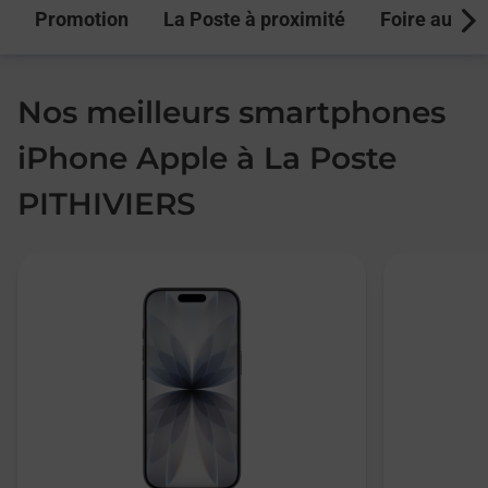
Promotion
La Poste à proximité
Foire aux q
Next
Nos meilleurs smartphones
iPhone Apple à La Poste
PITHIVIERS