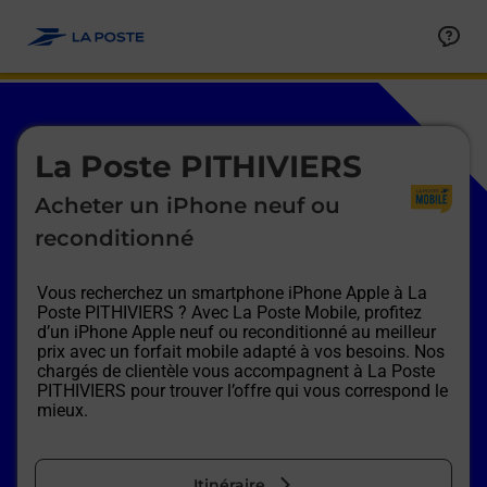
Le lien s'ouvre dans un nouvel onglet
Allez au contenu
Afficher ou masquer la réponse
Afficher ou masquer la réponse
Afficher ou masquer la réponse
Afficher ou masquer la réponse
Afficher ou masquer la réponse
Afficher ou masquer la réponse
Le lien s'ouvre dans un nouvel onglet
La Poste PITHIVIERS
Acheter un iPhone neuf ou
reconditionné
Vous recherchez un smartphone iPhone Apple à
La
Poste PITHIVIERS
? Avec La Poste Mobile, profitez
d’un iPhone Apple neuf ou reconditionné au meilleur
prix avec un forfait mobile adapté à vos besoins. Nos
chargés de clientèle vous accompagnent à
La Poste
PITHIVIERS
pour trouver l’offre qui vous correspond le
mieux.
Itinéraire