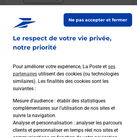
Malin !
Ne pas accepter et fermer
La Poste
Le respect de votre vie privée,
en ligne
notre priorité
Ouvert 24h/24
Pour améliorer votre expérience, La Poste et
ses
En savoir plus
partenaires
utilisent des cookies (ou technologies
similaires). Les finalités des cookies sont les
suivantes :
Recherchez un autre point de contact
Mesure d’audience
: établir des statistiques
complémentaires sur l’utilisation de nos sites et
suivre la navigation.
Analyse et personnalisation
: analyser les parcours
Questions fréquemment posées
clients et personnaliser en temps réel nos sites et