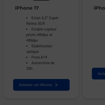
iPhone 17
iPho
Ecran 6,3’’ Super
Retina XDR
Double capteur
photo 48Mpx et
48Mpx
Stabilisateur
optique
Puce A19
Autonomie de
30h
Ache
Acheter cet iPhone