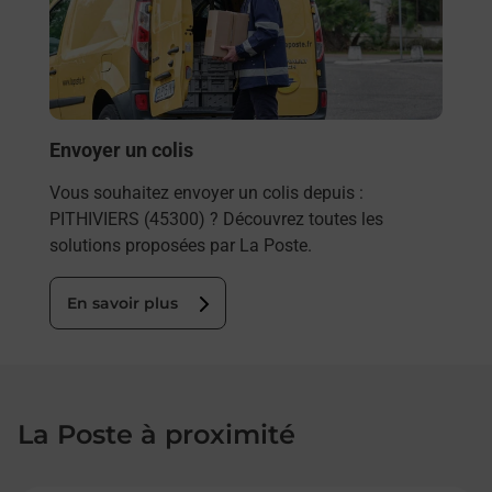
de c
télé
de P
En
Envoyer un colis
Vous souhaitez envoyer un colis depuis :
PITHIVIERS (45300) ? Découvrez toutes les
solutions proposées par La Poste.
En savoir plus
La Poste à proximité