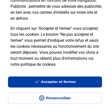
communications en fonction de votre navigation.
Publicité
: permettre de vous adresser des publicités
en lien avec vos centres d’intérêts sur notre site et
Quel réseau utilise La Poste Mobile ?
en dehors.
Est-ce que je peux garder mon
En cliquant sur "Accepter et fermer" vous acceptez
numéro de mobile gratuitement ?
tous les cookies. Le bouton "Ne pas accepter et
fermer" vous permet d'indiquer votre refus et seuls
les cookies nécessaires au fonctionnement du site
Est-ce que je peux bénéficier de la 5G
avec La Poste Mobile ?
seront déposés. Vous pouvez modifier vos choix à
tout moment ou obtenir plus d'informations via
notre politique de cookies
.
Est-ce que je peux utiliser mon forfait
à l’étranger avec La Poste Mobile ?
Accepter et fermer
Est-ce que je peux payer mon iPhone
en plusieurs fois avec La Poste Mobile
?
Personnaliser
Est-ce que je peux assurer mon