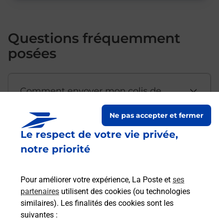
Questions fréquemment
posées
Comment envoyer mon colis de
chez moi ?
Ne pas accepter et fermer
Le respect de votre vie privée,
Est-il possible d’acheter un
notre priorité
emballage directement depuis un
bureau de Poste ?
Pour améliorer votre expérience, La Poste et
ses
partenaires
utilisent des cookies (ou technologies
Comment demander une
similaires). Les finalités des cookies sont les
modification de livraison ?
suivantes :