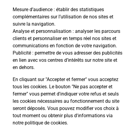
Mesure d’audience
: établir des statistiques
complémentaires sur l’utilisation de nos sites et
Comment La Poste participe-t-elle
suivre la navigation.
à votre sécurité au quotidien ?
Analyse et personnalisation
: analyser les parcours
clients et personnaliser en temps réel nos sites et
communications en fonction de votre navigation.
Puis-je passer mon code de la route
Publicité
: permettre de vous adresser des publicités
avec La Poste et sous quelles
en lien avec vos centres d’intérêts sur notre site et
conditions ?
en dehors.
En cliquant sur "Accepter et fermer" vous acceptez
tous les cookies. Le bouton "Ne pas accepter et
fermer" vous permet d'indiquer votre refus et seuls
Localiser
Liste
Loire
ST JULIEN MOLIN MOLETTE
les cookies nécessaires au fonctionnement du site
seront déposés. Vous pouvez modifier vos choix à
tout moment ou obtenir plus d'informations via
notre politique de cookies
.
Plan du site