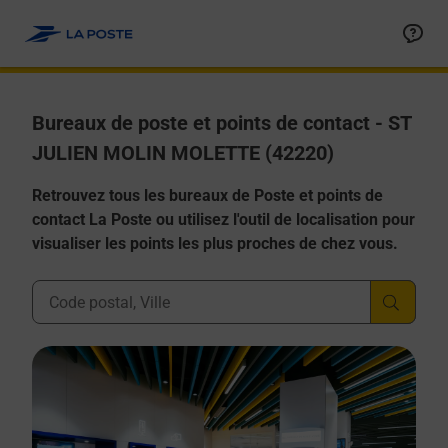
Allez au contenu
Afficher ou masquer la réponse
Afficher ou masquer la réponse
Afficher ou masquer la réponse
Afficher ou masquer la réponse
Afficher ou masquer la réponse
Bureaux de poste et points de contact - ST
JULIEN MOLIN MOLETTE (42220)
Retrouvez tous les bureaux de Poste et points de
contact La Poste ou utilisez l'outil de localisation pour
visualiser les points les plus proches de chez vous.
Ville, Département, Code Postal