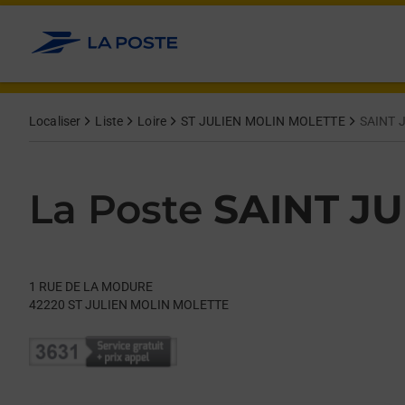
Le lien s'ouvre dans un nouvel onglet
Allez au contenu
Day of the Week
Get directions to La Poste at 1 RUE DE LA MODURE ST JULIE
Hours
Localiser
Liste
Loire
ST JULIEN MOLIN MOLETTE
SAINT 
La Poste
SAINT J
1 RUE DE LA MODURE
42220
ST JULIEN MOLIN MOLETTE