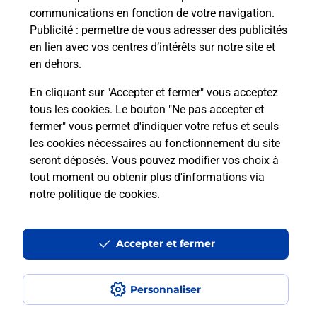
communications en fonction de votre navigation.
Publicité
: permettre de vous adresser des publicités
Comment est installée la
en lien avec vos centres d’intérêts sur notre site et
téléassistance classique ?
en dehors.
En cliquant sur "Accepter et fermer" vous acceptez
tous les cookies. Le bouton "Ne pas accepter et
Localiser
Liste
Liste - téléassistance
fermer" vous permet d'indiquer votre refus et seuls
Loire - téléassistance
St Julien Molin Molette - téléassistance
les cookies nécessaires au fonctionnement du site
seront déposés. Vous pouvez modifier vos choix à
tout moment ou obtenir plus d'informations via
notre politique de cookies
.
Plan du site
Accessibilité : partiellement conforme
Accepter et fermer
Conditions contractuelles
Personnaliser
Mentions légales