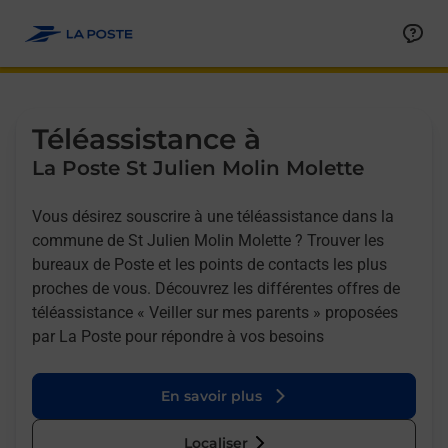
Allez au contenu
Afficher ou masquer la réponse
Afficher ou masquer la réponse
Afficher ou masquer la réponse
Téléassistance à
La Poste St Julien Molin Molette
Vous désirez souscrire à une téléassistance dans la
commune de St Julien Molin Molette ? Trouver les
bureaux de Poste et les points de contacts les plus
proches de vous. Découvrez les différentes offres de
téléassistance « Veiller sur mes parents » proposées
par La Poste pour répondre à vos besoins
En savoir plus
Localiser