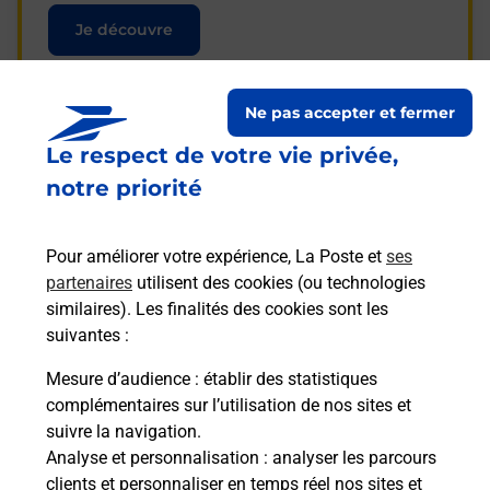
Je découvre
Ne pas accepter et fermer
Le respect de votre vie privée,
Questions fréquemment
notre priorité
posées
Pour améliorer votre expérience, La Poste et
ses
partenaires
utilisent des cookies (ou technologies
La téléassistance classique avec
similaires). Les finalités des cookies sont les
médaillon d’alarme qu’est ce que
suivantes :
c’est ?
Mesure d’audience
: établir des statistiques
complémentaires sur l’utilisation de nos sites et
Comment fonctionne la
suivre la navigation.
téléassistance classique ?
Analyse et personnalisation
: analyser les parcours
clients et personnaliser en temps réel nos sites et