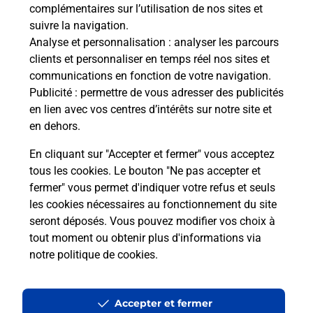
complémentaires sur l’utilisation de nos sites et
Comment La Poste participe-t-elle
suivre la navigation.
à votre sécurité au quotidien ?
Analyse et personnalisation
: analyser les parcours
clients et personnaliser en temps réel nos sites et
communications en fonction de votre navigation.
Puis-je passer mon code de la route
Publicité
: permettre de vous adresser des publicités
avec La Poste et sous quelles
en lien avec vos centres d’intérêts sur notre site et
conditions ?
en dehors.
En cliquant sur "Accepter et fermer" vous acceptez
tous les cookies. Le bouton "Ne pas accepter et
fermer" vous permet d'indiquer votre refus et seuls
Localiser
Liste
Loire
FIRMINY
les cookies nécessaires au fonctionnement du site
seront déposés. Vous pouvez modifier vos choix à
tout moment ou obtenir plus d'informations via
notre politique de cookies
.
Plan du site
Accessibilité : partiellement conforme
Accepter et fermer