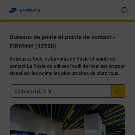
Allez au contenu
Afficher ou masquer la réponse
Afficher ou masquer la réponse
Afficher ou masquer la réponse
Afficher ou masquer la réponse
Afficher ou masquer la réponse
Bureaux de poste et points de contact -
FIRMINY (42700)
Retrouvez tous les bureaux de Poste et points de
contact La Poste ou utilisez l'outil de localisation pour
visualiser les points les plus proches de chez vous.
Ville, Département, Code Postal