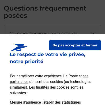
Questions fréquemment
posées
Comment envoyer mon colis de
chez moi ?
Ne pas accepter et fermer
Le respect de votre vie privée,
Est-il possible d’acheter un
notre priorité
emballage directement depuis un
bureau de Poste ?
Pour améliorer votre expérience, La Poste et
ses
partenaires
utilisent des cookies (ou technologies
Comment demander une
similaires). Les finalités des cookies sont les
modification de livraison ?
suivantes :
Mesure d’audience
: établir des statistiques