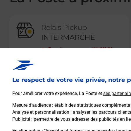
Relais Pickup
INTERMARCHE
Fermé
-
ouvre samedi à
08h30
RUE DE CHAZEAU
42700
FIRMINY
Le respect de votre vie privée, notre p
En savoir plus
Pour améliorer votre expérience, La Poste et
ses partenair
Mesure d’audience
: établir des statistiques complémentair
Analyse et personnalisation
: analyser les parcours client
Publicité
: permettre de vous adresser des publicités en lie
En cliquant sur "Accepter et fermer" vous acceptez tous le