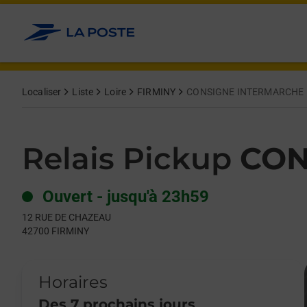
Le lien s'ouvre dans un nouvel onglet
Allez au contenu
Day of the Week
Get directions to Relais Pickup at 12 RUE DE CHAZEAU FIRMINY
Hours
Localiser
Liste
Loire
FIRMINY
CONSIGNE INTERMARCHE 
Relais Pickup
CON
Ouvert
-
jusqu'à
23h59
12 RUE DE CHAZEAU
42700
FIRMINY
Horaires
Des 7 prochains jours