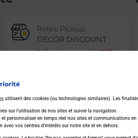
Relais Pickup
DECOR DISCOUNT
Fermé
-
ouvre samedi à
09h00
78 BIS RUE VICTOR HUGO
42700
FIRMINY
riorité
En savoir plus
es
utilisent des cookies (ou technologies similaires). Les finalité
es sur l’utilisation de nos sites et suivre la navigation.
s et personnaliser en temps réel nos sites et communications en 
n avec vos centres d’intérêts sur notre site et en dehors.
Recherchez un autre point de contact
s cookies. Le bouton "Ne pas accepter et fermer" vous permet d'i