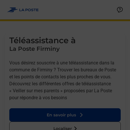
Allez au contenu
Afficher ou masquer la réponse
Afficher ou masquer la réponse
Afficher ou masquer la réponse
Téléassistance à
La Poste Firminy
Vous désirez souscrire à une téléassistance dans la
commune de Firminy ? Trouver les bureaux de Poste
et les points de contacts les plus proches de vous.
Découvrez les différentes offres de téléassistance
« Veiller sur mes parents » proposées par La Poste
pour répondre à vos besoins
En savoir plus
Localiser