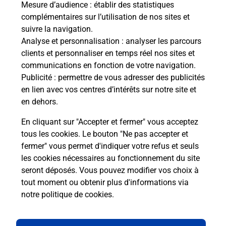
Mesure d’audience
: établir des statistiques
S'inscrire au code de la route
complémentaires sur l’utilisation de nos sites et
suivre la navigation.
Vous cherchez à passer votre code de la route auto
Analyse et personnalisation
: analyser les parcours
ou moto dans la commune Firminy ? Découvrez
clients et personnaliser en temps réel nos sites et
toutes nos solutions.
communications en fonction de votre navigation.
Publicité
: permettre de vous adresser des publicités
En savoir plus
en lien avec vos centres d’intérêts sur notre site et
en dehors.
En cliquant sur "Accepter et fermer" vous acceptez
tous les cookies. Le bouton "Ne pas accepter et
Localiser
Liste
Liste - téléassistance
fermer" vous permet d'indiquer votre refus et seuls
Loire - téléassistance
Firminy - téléassistance
les cookies nécessaires au fonctionnement du site
seront déposés. Vous pouvez modifier vos choix à
tout moment ou obtenir plus d'informations via
notre politique de cookies
.
Plan du site