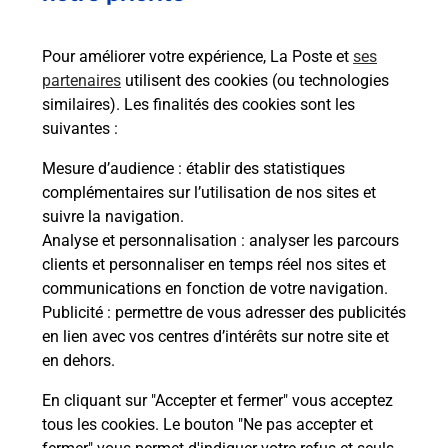
Pour améliorer votre expérience, La Poste et
ses
partenaires
utilisent des cookies (ou technologies
similaires). Les finalités des cookies sont les
suivantes :
Souscrire à la téléassistance
Mesure d’audience
: établir des statistiques
complémentaires sur l’utilisation de nos sites et
Vous cherchez une téléassistance, téléalarme dans
suivre la navigation.
la commune Blain ?
Analyse et personnalisation
: analyser les parcours
Découvrez nos offres.
clients et personnaliser en temps réel nos sites et
communications en fonction de votre navigation.
En savoir plus
Publicité
: permettre de vous adresser des publicités
en lien avec vos centres d’intérêts sur notre site et
en dehors.
En cliquant sur "Accepter et fermer" vous acceptez
tous les cookies. Le bouton "Ne pas accepter et
Localiser
Liste
Liste - examen code de la route
Loire-Atlantique - examen code de la route