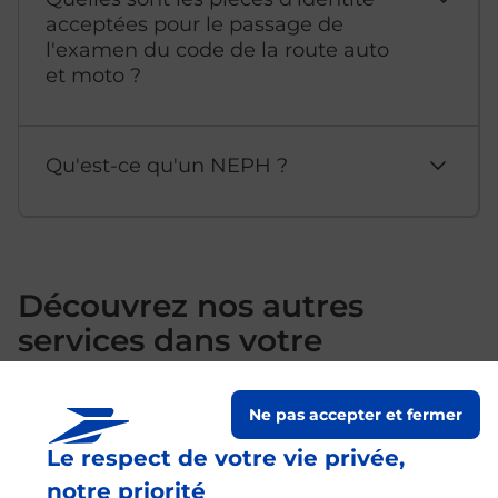
acceptées pour le passage de
l'examen du code de la route auto
et moto ?
Qu'est-ce qu'un NEPH ?
Découvrez nos autres
services dans votre
commune Blain
Ne pas accepter et fermer
Le respect de votre vie privée,
notre priorité