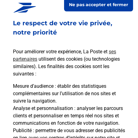
Ne pas accepter et fermer
En savoir plus
Le respect de votre vie privée,
Code de la route auto ou moto
notre priorité
Vous cherchez à passer votre code de la route auto
ou moto au Bureau La Poste - BLAIN (44130) ?
Pour améliorer votre expérience, La Poste et
ses
Découvrez l'offre proposée par La Poste.
partenaires
utilisent des cookies (ou technologies
similaires). Les finalités des cookies sont les
En savoir plus
Je réserve
suivantes :
En savoir plus
Mesure d’audience
: établir des statistiques
Permis Bateau
complémentaires sur l’utilisation de nos sites et
Vous cherchez à passer votre permis bateau à
suivre la navigation.
Blain (44130) ? Découvrez l'offre proposée par La
Analyse et personnalisation
: analyser les parcours
Poste.
clients et personnaliser en temps réel nos sites et
communications en fonction de votre navigation.
Publicité
En savoir plus
: permettre de vous adresser des publicités
en lien avec vos centres d’intérêts sur notre site et