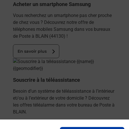
Acheter un smartphone Samsung
Vous recherchez un smartphone pas cher proche
de chez vous ? Découvrez notre offre de
téléphones mobiles Samsung dans vos bureaux
de Poste à BLAIN (44130) !
En savoir plus
En savoir plus
Souscrire à la téléassistance
Besoin d’un système de téléassistance à l’intérieur
et/ou à l’extérieur de votre domicile ? Découvrez
les offres téléalarme dans votre bureau de Poste à
BLAIN.
En savoir plus