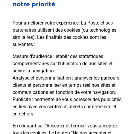
notre priorité
de c
télé
de P
Pour améliorer votre expérience, La Poste et
ses
partenaires
utilisent des cookies (ou technologies
En
similaires). Les finalités des cookies sont les
suivantes :
Acheter un iPhone neuf ou reconditionné
Mesure d’audience
: établir des statistiques
Vous recherchez un smartphone pas cher proche
complémentaires sur l’utilisation de nos sites et
de chez vous ? Découvrez notre offre de
suivre la navigation.
téléphones iPhone Apple dans vos bureaux de
Analyse et personnalisation
: analyser les parcours
Poste à BLAIN (44130) !
clients et personnaliser en temps réel nos sites et
communications en fonction de votre navigation.
En savoir plus
Publicité
: permettre de vous adresser des publicités
en lien avec vos centres d’intérêts sur notre site et
en dehors.
En cliquant sur "Accepter et fermer" vous acceptez
Questions fréquemment posées
tous les cookies. Le bouton "Ne pas accepter et