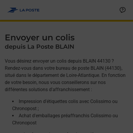
Allez au contenu
Afficher ou masquer la réponse
Afficher ou masquer la réponse
Afficher ou masquer la réponse
Envoyer un colis
depuis La Poste BLAIN
Vous désirez envoyer un colis depuis BLAIN 44130 ?
Rendez-vous dans votre bureau de poste BLAIN (44130),
situé dans le département de Loire-Atlantique. En fonction
de votre besoin, nous vous conseillerons sur nos
différentes solutions d'affranchissement :
Impression d'étiquettes colis avec Colissimo ou
Chronopost ;
Achat d'emballages préaffranchis Colissimo ou
Chronopost