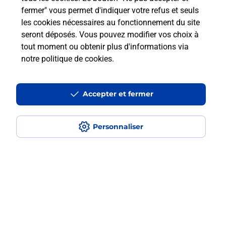
fermer" vous permet d'indiquer votre refus et seuls
les cookies nécessaires au fonctionnement du site
Comment retourner un colis acheté
seront déposés. Vous pouvez modifier vos choix à
en ligne depuis votre boîte aux lettres
tout moment ou obtenir plus d'informations via
?
notre politique de cookies
.
Comment envoyer un colis ou faire un
retour chez un e-commerçant sans se
Accepter et fermer
déplacer ?
Personnaliser
Envoyer un petit colis au meilleur
prix ?
Localiser
Liste
Loire-Atlantique
BLAIN
BLAIN
Envoi de colis