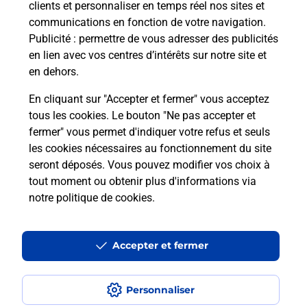
La Poste.
clients et personnaliser en temps réel nos sites et
communications en fonction de votre navigation.
Publicité
En savoir plus
: permettre de vous adresser des publicités
en lien avec vos centres d’intérêts sur notre site et
en dehors.
Je réserve ma session
En cliquant sur "Accepter et fermer" vous acceptez
tous les cookies. Le bouton "Ne pas accepter et
fermer" vous permet d'indiquer votre refus et seuls
Localiser
Liste
Loire-Atlantique
SAVENAY
SAVENAY
les cookies nécessaires au fonctionnement du site
seront déposés. Vous pouvez modifier vos choix à
tout moment ou obtenir plus d'informations via
notre politique de cookies
.
Plan du site
Accessibilité : partiellement conforme
Accepter et fermer
Conditions contractuelles
Personnaliser
Mentions légales