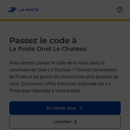
Allez au contenu
Afficher ou masquer la réponse
Afficher ou masquer la réponse
Afficher ou masquer la réponse
Afficher ou masquer la réponse
Passez le code à
La Poste Onet Le Chateau
Vous désirez passer le code de la route dans la
commune de Onet Le Chateau ? Trouvez les bureaux
de Poste et les points de contacts les plus proches de
vous. Découvrez l’offre d’examen proposée par La
Poste pour répondre à votre besoin
En savoir plus
Localiser