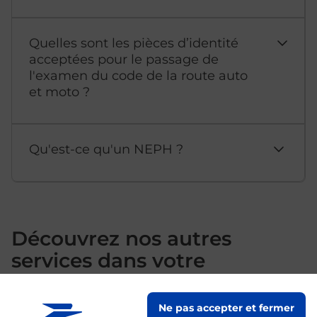
Quelles sont les pièces d’identité
acceptées pour le passage de
l'examen du code de la route auto
et moto ?
Qu'est-ce qu'un NEPH ?
Découvrez nos autres
services dans votre
commune Onet Le Chateau
Ne pas accepter et fermer