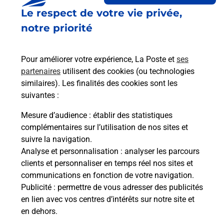
Le respect de votre vie privée,
notre priorité
Pour améliorer votre expérience, La Poste et
ses
partenaires
utilisent des cookies (ou technologies
similaires). Les finalités des cookies sont les
suivantes :
Souscrire à la téléassistance
Mesure d’audience
: établir des statistiques
complémentaires sur l’utilisation de nos sites et
Vous cherchez une téléassistance, téléalarme dans
suivre la navigation.
la commune Onet Le Chateau ?
Analyse et personnalisation
: analyser les parcours
Découvrez nos offres.
clients et personnaliser en temps réel nos sites et
communications en fonction de votre navigation.
En savoir plus
Publicité
: permettre de vous adresser des publicités
en lien avec vos centres d’intérêts sur notre site et
en dehors.