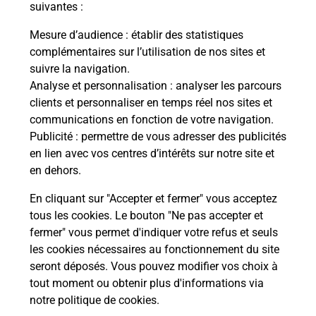
suivantes :
Mesure d’audience
: établir des statistiques
Souscrire à la téléassistance
complémentaires sur l’utilisation de nos sites et
suivre la navigation.
Vous cherchez une téléassistance, téléalarme dans
le département Aveyron ?
Analyse et personnalisation
: analyser les parcours
clients et personnaliser en temps réel nos sites et
Découvrez nos offres.
communications en fonction de votre navigation.
Publicité
: permettre de vous adresser des publicités
En savoir plus
en lien avec vos centres d’intérêts sur notre site et
en dehors.
En cliquant sur "Accepter et fermer" vous acceptez
tous les cookies. Le bouton "Ne pas accepter et
Localiser
Liste
Liste - examen code de la route
fermer" vous permet d'indiquer votre refus et seuls
Aveyron - examen code de la route
les cookies nécessaires au fonctionnement du site
seront déposés. Vous pouvez modifier vos choix à
tout moment ou obtenir plus d'informations via
notre politique de cookies
.