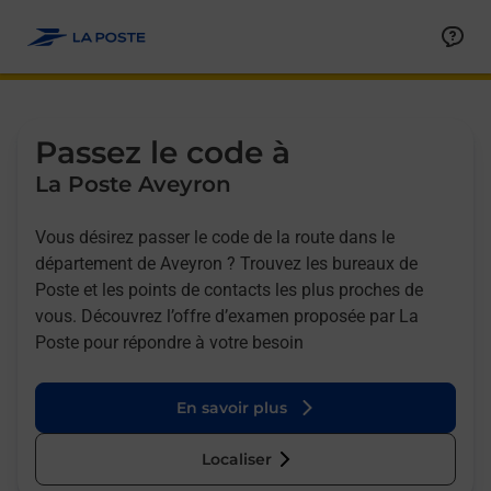
Allez au contenu
Afficher ou masquer la réponse
Afficher ou masquer la réponse
Afficher ou masquer la réponse
Afficher ou masquer la réponse
Passez le code à
La Poste Aveyron
Vous désirez passer le code de la route dans le
département de Aveyron ? Trouvez les bureaux de
Poste et les points de contacts les plus proches de
vous. Découvrez l’offre d’examen proposée par La
Poste pour répondre à votre besoin
En savoir plus
Localiser