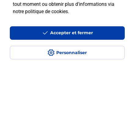
tout moment ou obtenir plus d'informations via
notre politique de cookies
.
En Savoir Plus sur Espalion
Accepter et fermer
Localiser
Liste
Aveyron
ONET LE CHATEAU
Personnaliser
ONET LE CHATEAU PAYS RUTHENOIS PPDC
Code de la Route
Plan du site
Accessibilité : partiellement conforme
Conditions contractuelles
Mentions légales