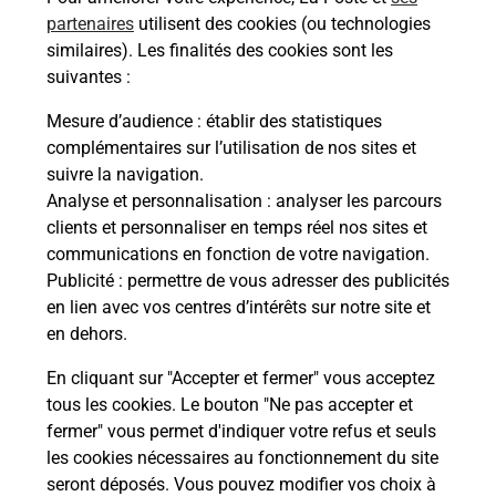
Combien coûte l'examen du code de
partenaires
utilisent des cookies (ou technologies
la route ?
similaires). Les finalités des cookies sont les
suivantes :
Combien de temps dure l'examen du
Mesure d’audience
: établir des statistiques
code de la route ?
complémentaires sur l’utilisation de nos sites et
suivre la navigation.
Comment avoir les résultats du code
Analyse et personnalisation
: analyser les parcours
de la route ?
clients et personnaliser en temps réel nos sites et
communications en fonction de votre navigation.
Publicité
: permettre de vous adresser des publicités
À quel âge peut-on passer le code de
en lien avec vos centres d’intérêts sur notre site et
la route ?
en dehors.
Comment s'inscrire au code de la
En cliquant sur "Accepter et fermer" vous acceptez
route ?
tous les cookies. Le bouton "Ne pas accepter et
fermer" vous permet d'indiquer votre refus et seuls
les cookies nécessaires au fonctionnement du site
seront déposés. Vous pouvez modifier vos choix à