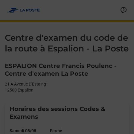
Le lien s'ouvre dans un nouvel onglet
Allez au contenu
Day of the Week
Get directions to La Poste - Centre d’examen du code de la rou
Afficher ou masquer la réponse
Afficher ou masquer la réponse
Afficher ou masquer la réponse
Afficher ou masquer la réponse
Afficher ou masquer la réponse
Afficher ou masquer la réponse
Afficher ou masquer la réponse
Afficher ou masquer la réponse
Afficher ou masquer la réponse
Afficher ou masquer le contenu
Hours
Centre d'examen du code de
la route à Espalion - La Poste
ESPALION Centre Francis Poulenc -
Centre d'examen La Poste
21 A Avenue D'Estaing
12500
Espalion
Horaires des sessions Codes &
Examens
Samedi 08/08
Fermé